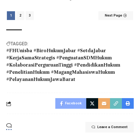
1
2
3
Next Page
TAGGED:
#FHUnisba #BiroHukumJabar #SetdaJabar
#KerjaSamaStrategis #PenguatanSDMHukum
#KolaborasiPerguruanTinggi #PendidikanHukum
#PenelitianHukum #MagangMahasiswaHukum
#PelayananHukumJawaBarat
Facebook
Leave a Comment