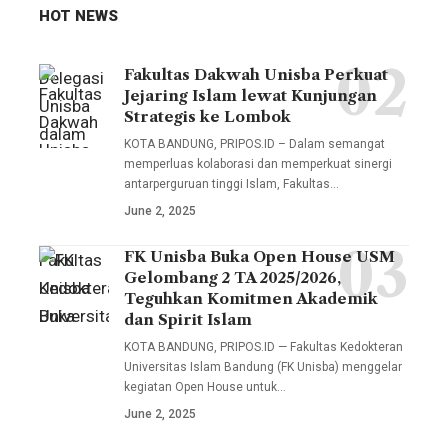
HOT NEWS
Fakultas Dakwah Unisba Perkuat
Delegasi
Jejaring Islam lewat Kunjungan
Unisba
Strategis ke Lombok
dalam
KOTA BANDUNG, PRIPOS.ID – Dalam semangat
kunjungan
memperluas kolaborasi dan memperkuat sinergi
antarperguruan tinggi Islam, Fakultas…
ini
June 2, 2025
melibatkan
sejumlah
FK Unisba Buka Open House USM
Fakultas
pimpinan
Gelombang 2 TA 2025/2026,
Kedokteran
Teguhkan Komitmen Akademik
fakultas,
Universitas
dan Spirit Islam
termasuk
Islam
KOTA BANDUNG, PRIPOS.ID — Fakultas Kedokteran
Wakil
Universitas Islam Bandung (FK Unisba) menggelar
Bandung
Dekan I
kegiatan Open House untuk…
(FK
Muhammad
June 2, 2025
Unisba)
Fauzi