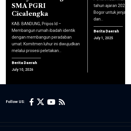
2 Tahun
berita
SMA PGRI
tahun ajaran 2025/
Ahmad
Akademik
yang
Cicalengka
Bogor untuk jenjan
Nasir,
2025/2026.
dan…
telah
S.Ag.,
KAB. BANDUNG, Pripos Id –
(foto:
dikurasi
M.Irk.,
Membangun rumah ibadah identik
Berita Daerah
komhumas
dan
dengan membangun peradaban
July 1, 2025
Ph.D.,
unisba)
umat. Komitmen luhur ini diwujudkan
dilisensikan
serta
melalui prosesi peletakan…
secara
jajaran
resmi,
Berita Daerah
Badan
yang
July 10, 2026
Penjaminan
langsung
Mutu.
diarahkan
(foto:
ke situs
komhumas
Follow US:
masing-
unisba)
masing
media.
Sebagai