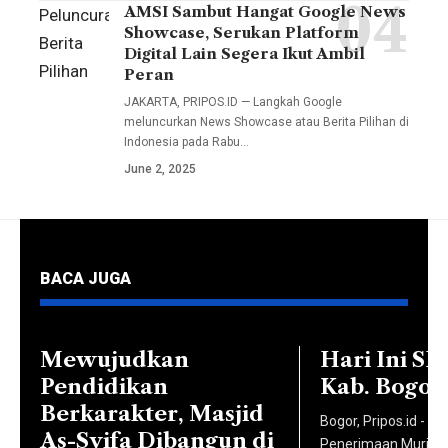
menggelar
AMSI Sambut Hangat Google News
Peluncuran
Arif,
Showcase, Serukan Platform
kegiatan
Berita
S.Sos.I.,
Digital Lain Segera Ikut Ambil
Open
Pilihan
Peran
M.I.Kom.,
House
Google
JAKARTA, PRIPOS.ID — Langkah Google
Wakil
untuk
meluncurkan News Showcase atau Berita Pilihan di
melibatkan
Dekan II
Indonesia pada Rabu…
jalur
34
Dr. Nia
June 2, 2025
Penerimaan
penerbit
Kurniati,
Mahasiswa
nasional
Dra.,
Baru
dan
M.Si.,
(PMB)
lokal.
Ketua
BACA JUGA
melalui
Lewat
Prodi
Ujian
program
Komunikasi
Saringan
ini,
Mewujudkan
Hari Ini S
dan
Masuk
pembaca
Pendidikan
Kab. Bogor 
Penyiaran
(USM)
disuguhi
Berkarakter, Masjid
Islam
Bogor, Pripos.id - 
Gelombang
konten
As-Syifa Dibangun di
Malki
Penerimaan Murid 