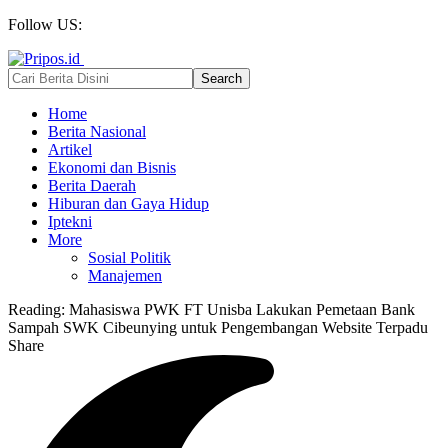
Follow US:
Home
Berita Nasional
Artikel
Ekonomi dan Bisnis
Berita Daerah
Hiburan dan Gaya Hidup
Iptekni
More
Sosial Politik
Manajemen
Reading:
Mahasiswa PWK FT Unisba Lakukan Pemetaan Bank
Sampah SWK Cibeunying untuk Pengembangan Website Terpadu
Share