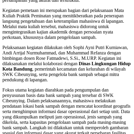
persampahan yang akurat dan terstruktur.
Kegiatan pemetaan ini merupakan bagian dari pelaksanaan Mata
Kuliah Praktik Peminatan yang menitikberatkan pada penerapan
langsung pengetahuan dan keterampilan mahasiswa di lapangan.
Melalui mata kuliah tersebut, mahasiswa didorong untuk
mengintegrasikan kajian akademik dengan persoalan nyata
perkotaan, khususnya dalam pengelolaan sampah.
Pelaksanaan kegiatan dilakukan oleh Sophi Ayni Putri Kurniawan,
Andi Arrijal Nurmuhammad, dan Muhammad Refanza dengan
bimbingan dosen Rose Fatmadewi, S.Si., M.URP. Kegiatan ini
dilaksanakan melalui kolaborasi dengan
Dinas Lingkungan Hidup
Kota Bandung
, pemerintah kecamatan dan kelurahan di wilayah
SWK Cibeunying, serta pengelola bank sampah sebagai mitra
pendukung di lapangan.
Fokus utama kegiatan diarahkan pada pengumpulan dan
penyusunan basis data bank sampah yang tersebar di SWK
Cibeunying. Dalam pelaksanaannya, mahasiswa melakukan
pendataan lokasi bank sampah dengan mencatat koordinat geografis
serta menghimpun informasi dasar operasional dari setiap unit. Data
yang dikumpulkan meliputi jam operasional, jenis sampah yang
dikelola, serta kapasitas pengelolaan sampah pada masing-masing
bank sampah. Langkah ini dilakukan untuk memperoleh gambaran
spasial dan informasi dasar yang akurat terkait persebaran fasilitas