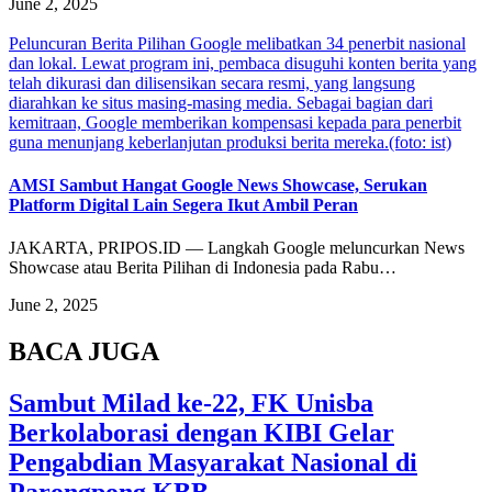
June 2, 2025
Peluncuran Berita Pilihan Google melibatkan 34 penerbit nasional
dan lokal. Lewat program ini, pembaca disuguhi konten berita yang
telah dikurasi dan dilisensikan secara resmi, yang langsung
diarahkan ke situs masing-masing media. Sebagai bagian dari
kemitraan, Google memberikan kompensasi kepada para penerbit
guna menunjang keberlanjutan produksi berita mereka.(foto: ist)
AMSI Sambut Hangat Google News Showcase, Serukan
Platform Digital Lain Segera Ikut Ambil Peran
JAKARTA, PRIPOS.ID — Langkah Google meluncurkan News
Showcase atau Berita Pilihan di Indonesia pada Rabu…
June 2, 2025
BACA JUGA
Sambut Milad ke-22, FK Unisba
Berkolaborasi dengan KIBI Gelar
Pengabdian Masyarakat Nasional di