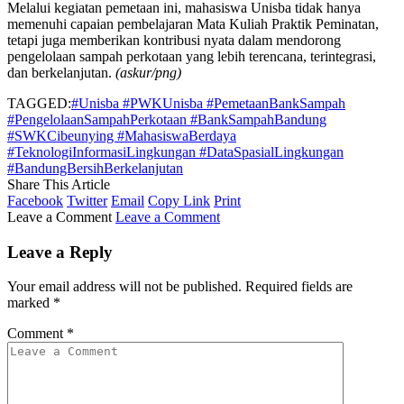
Melalui kegiatan pemetaan ini, mahasiswa Unisba tidak hanya
memenuhi capaian pembelajaran Mata Kuliah Praktik Peminatan,
tetapi juga memberikan kontribusi nyata dalam mendorong
pengelolaan sampah perkotaan yang lebih terencana, terintegrasi,
dan berkelanjutan.
(askur/png)
TAGGED:
#Unisba #PWKUnisba #PemetaanBankSampah
#PengelolaanSampahPerkotaan #BankSampahBandung
#SWKCibeunying #MahasiswaBerdaya
#TeknologiInformasiLingkungan #DataSpasialLingkungan
#BandungBersihBerkelanjutan
Share This Article
Facebook
Twitter
Email
Copy Link
Print
Leave a Comment
Leave a Comment
Leave a Reply
Your email address will not be published.
Required fields are
marked
*
Comment
*