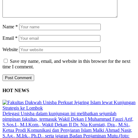
Name
*
Email
*
Website
Save my name, email, and website in this browser for the next
time I comment.
HOT NEWS
Delegasi Unisba dalam kunjungan ini melibatkan sejumlah
pimpinan fakultas, termasuk Wakil Dekan I Muhammad Fauzi Arif,
S.Sos.I., M.I.Kom., Wakil Dekan II Dr. Nia Kurniati, Dra., M.Si.,
Ketua Prodi Komunikasi dan Penyiaran Islam Malki Ahmad Nasir,
S.Ag., M.Irk., Ph.D., serta jajaran Badan Penjaminan Mutu.(foto: