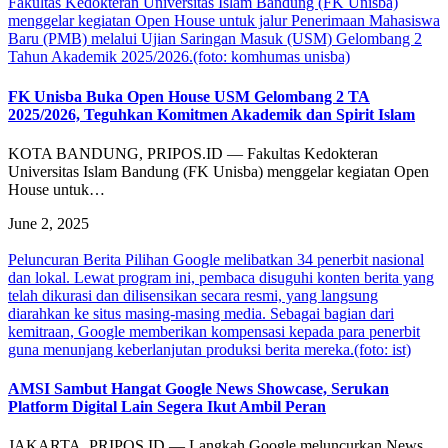
Fakultas Kedokteran Universitas Islam Bandung (FK Unisba)
menggelar kegiatan Open House untuk jalur Penerimaan Mahasiswa
Baru (PMB) melalui Ujian Saringan Masuk (USM) Gelombang 2
Tahun Akademik 2025/2026.(foto: komhumas unisba)
FK Unisba Buka Open House USM Gelombang 2 TA
2025/2026, Teguhkan Komitmen Akademik dan Spirit Islam
KOTA BANDUNG, PRIPOS.ID — Fakultas Kedokteran
Universitas Islam Bandung (FK Unisba) menggelar kegiatan Open
House untuk…
June 2, 2025
Peluncuran Berita Pilihan Google melibatkan 34 penerbit nasional
dan lokal. Lewat program ini, pembaca disuguhi konten berita yang
telah dikurasi dan dilisensikan secara resmi, yang langsung
diarahkan ke situs masing-masing media. Sebagai bagian dari
kemitraan, Google memberikan kompensasi kepada para penerbit
guna menunjang keberlanjutan produksi berita mereka.(foto: ist)
AMSI Sambut Hangat Google News Showcase, Serukan
Platform Digital Lain Segera Ikut Ambil Peran
JAKARTA, PRIPOS.ID — Langkah Google meluncurkan News