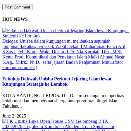
HOT NEWS
Delegasi Unisba dalam kunjungan ini melibatkan sejumlah
pimpinan fakultas, termasuk Wakil Dekan I Muhammad Fauzi Arif,
S.Sos.I., M.I.Kom., Wakil Dekan II Dr. Nia Kurniati, Dra., M.Si.,
Ketua Prodi Komunikasi dan Penyiaran Islam Malki Ahmad Nasir,
S.Ag., M.Irk., Ph.D., serta jajaran Badan Penjaminan Mutu.(foto:
komhumas unisba)
Fakultas Dakwah Unisba Perkuat Jejaring Islam lewat
Kunjungan Strategis ke Lombok
KOTA BANDUNG, PRIPOS.ID – Dalam semangat memperluas
kolaborasi dan memperkuat sinergi antarperguruan tinggi Islam,
Fakultas…
June 2, 2025