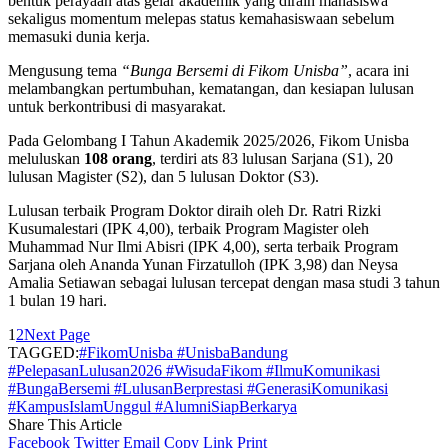
bentuk perayaan atas gelar akademik yang diraih mahasiswa
sekaligus momentum melepas status kemahasiswaan sebelum
memasuki dunia kerja.
Mengusung tema
“Bunga Bersemi di Fikom Unisba”
, acara ini
melambangkan pertumbuhan, kematangan, dan kesiapan lulusan
untuk berkontribusi di masyarakat.
Pada Gelombang I Tahun Akademik 2025/2026, Fikom Unisba
meluluskan
108 orang
, terdiri ats 83 lulusan Sarjana (S1), 20
lulusan Magister (S2), dan 5 lulusan Doktor (S3).
Lulusan terbaik Program Doktor diraih oleh Dr. Ratri Rizki
Kusumalestari (IPK 4,00), terbaik Program Magister oleh
Muhammad Nur Ilmi Abisri (IPK 4,00), serta terbaik Program
Sarjana oleh Ananda Yunan Firzatulloh (IPK 3,98) dan Neysa
Amalia Setiawan sebagai lulusan tercepat dengan masa studi 3 tahun
1 bulan 19 hari.
1
2
Next Page
TAGGED:
#FikomUnisba #UnisbaBandung
#PelepasanLulusan2026 #WisudaFikom #IlmuKomunikasi
#BungaBersemi #LulusanBerprestasi #GenerasiKomunikasi
#KampusIslamUnggul #AlumniSiapBerkarya
Share This Article
Facebook
Twitter
Email
Copy Link
Print