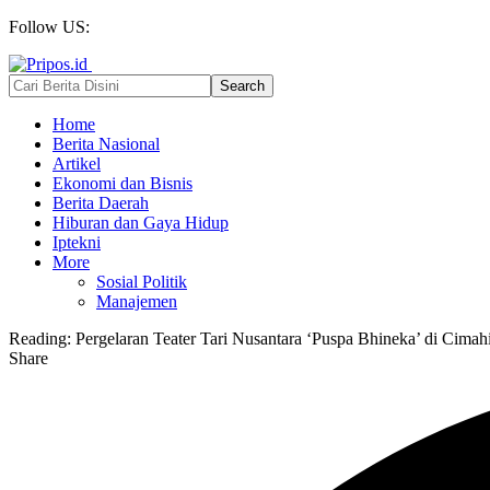
Follow US:
Home
Berita Nasional
Artikel
Ekonomi dan Bisnis
Berita Daerah
Hiburan dan Gaya Hidup
Iptekni
More
Sosial Politik
Manajemen
Reading:
Pergelaran Teater Tari Nusantara ‘Puspa Bhineka’ di Cimah
Share