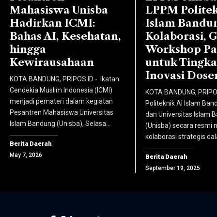
Masuk
pembaca
Mahasiswa Unisba
LPPM Politek
Penyiaran
(USM)
disuguhi
Hadirkan ICMI:
Islam Bandun
Islam
Gelombang
konten
Bahas AI, Kesehatan,
Kolaborasi, 
Malki
2 Tahun
berita
hingga
Workshop Pa
Ahmad
Akademik
yang
Kewirausahaan
untuk Tingk
Nasir,
2025/2026.
telah
Inovasi Dose
S.Ag.,
KOTA BANDUNG, PRIPOS.ID - Ikatan
(foto:
dikurasi
Cendekia Muslim Indonesia (ICMI)
M.Irk.,
KOTA BANDUNG, PRIPO
komhumas
dan
menjadi pemateri dalam kegiatan
Politeknik Al Islam Ban
Ph.D.,
unisba)
Pesantren Mahasiswa Universitas
dilisensikan
dan Universitas Islam 
serta
Islam Bandung (Unisba), Selasa…
(Unisba) secara resmi 
secara
jajaran
kolaborasi strategis d
resmi,
Berita Daerah
Badan
yang
May 7, 2026
Berita Daerah
Penjaminan
langsung
September 19, 2025
Mutu.
diarahkan
(foto:
ke situs
komhumas
masing-
unisba)