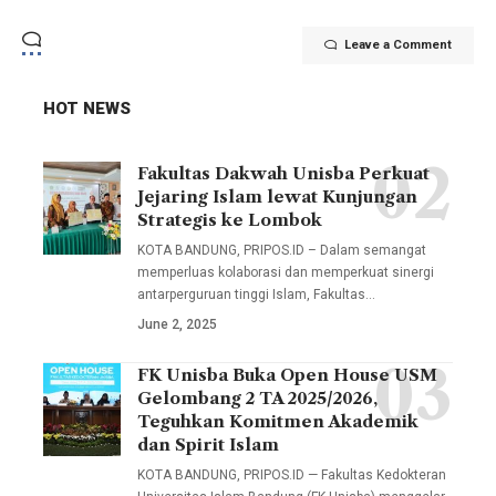
Leave a Comment
HOT NEWS
Fakultas Dakwah Unisba Perkuat
Delegasi
Jejaring Islam lewat Kunjungan
Unisba
Strategis ke Lombok
dalam
KOTA BANDUNG, PRIPOS.ID – Dalam semangat
kunjungan
memperluas kolaborasi dan memperkuat sinergi
antarperguruan tinggi Islam, Fakultas…
ini
June 2, 2025
melibatkan
sejumlah
FK Unisba Buka Open House USM
Fakultas
pimpinan
Gelombang 2 TA 2025/2026,
Kedokteran
Teguhkan Komitmen Akademik
fakultas,
Universitas
dan Spirit Islam
termasuk
Islam
KOTA BANDUNG, PRIPOS.ID — Fakultas Kedokteran
Wakil