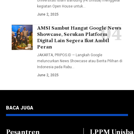
Universitas Islam Bandung (FK Unisba) menggelar
Bandung
Dekan I
kegiatan Open House untuk…
(FK
Muhammad
June 2, 2025
Unisba)
Fauzi
menggelar
AMSI Sambut Hangat Google News
Peluncuran
Arif,
Showcase, Serukan Platform
kegiatan
Berita
S.Sos.I.,
Digital Lain Segera Ikut Ambil
Open
Pilihan
Peran
M.I.Kom.,
House
Google
JAKARTA, PRIPOS.ID — Langkah Google
Wakil
untuk
meluncurkan News Showcase atau Berita Pilihan di
melibatkan
Dekan II
Indonesia pada Rabu…
jalur
34
Dr. Nia
June 2, 2025
Penerimaan
penerbit
Kurniati,
Mahasiswa
nasional
Dra.,
Baru
dan
M.Si.,
(PMB)
lokal.
Ketua
BACA JUGA
melalui
Lewat
Prodi
Ujian
program
Komunikasi
Saringan
ini,
Pesantren
LPPM Unisba
dan