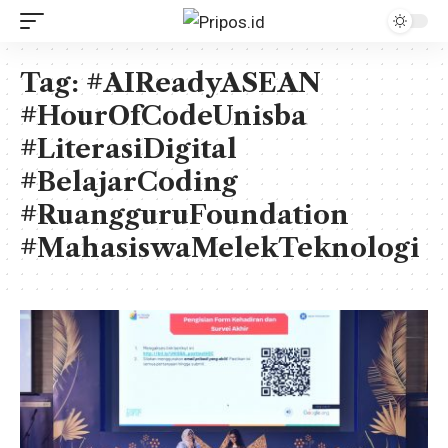
Tag:
#AIReadyASEAN
#HourOfCodeUnisba
#LiterasiDigital
#BelajarCoding
#RuangguruFoundation
#MahasiswaMelekTeknologi