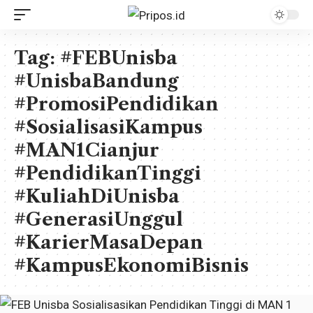
Tag:
#FEBUnisba
#UnisbaBandung
#PromosiPendidikan
#SosialisasiKampus
#MAN1Cianjur
#PendidikanTinggi
#KuliahDiUnisba
#GenerasiUnggul
#KarierMasaDepan
#KampusEkonomiBisnis