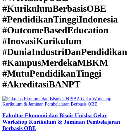
#KurikulumBerbasisOBE
#PendidikanTinggiIndonesia
#OutcomeBasedEducation
#InovasiKurikulum
#DuniaIndustriDanPendidikan
#KampusMerdekaMBKM
#MutuPendidikanTinggi
#AkreditasiBANPT
Fakultas Ekonomi dan Bisnis Unisba Gelar
Workshop Kurikulum & Jaminan Pembelajaran
Berbasis OBE