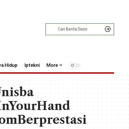
ya Hidup
Iptekni
More
nisba
InYourHand
omBerprestasi