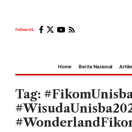
Follow US:
Home
Berita Nasional
Artike
Tag:
#FikomUnisba
#WisudaUnisba202
#WonderlandFikom