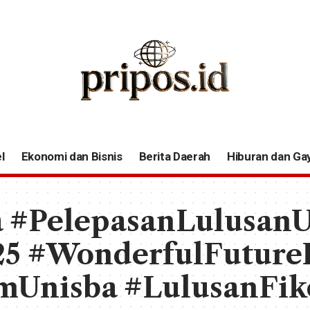
l
Ekonomi dan Bisnis
Berita Daerah
Hiburan dan Ga
 #PelepasanLulusanU
5 #WonderfulFuture
Unisba #LulusanFik