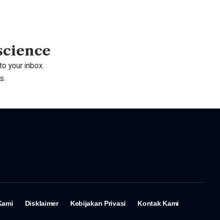
 science
to your inbox.
s.
Kami
Disklaimer
Kebijakan Privasi
Kontak Kami