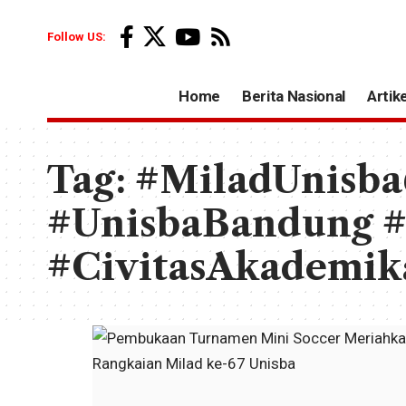
Follow US:
Home
Berita Nasional
Artike
Tag:
#MiladUnisba
#UnisbaBandung #S
#CivitasAkademik