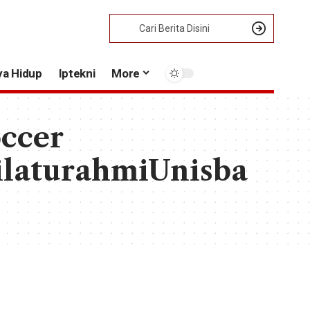
ya Hidup
Iptekni
More
ccer
ilaturahmiUnisba