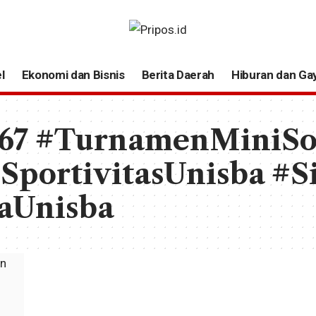
l
Ekonomi dan Bisnis
Berita Daerah
Hiburan dan Ga
67 #TurnamenMiniSo
portivitasUnisba #S
aUnisba