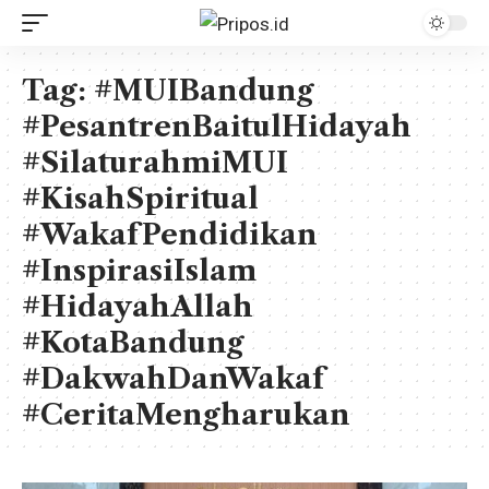
Tag:
#MUIBandung
#PesantrenBaitulHidayah
#SilaturahmiMUI
#KisahSpiritual
#WakafPendidikan
#InspirasiIslam
#HidayahAllah
#KotaBandung
#DakwahDanWakaf
#CeritaMengharukan