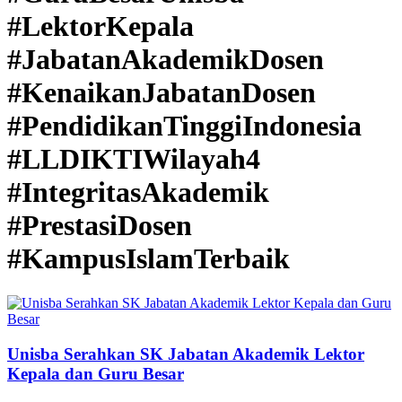
#LektorKepala
#JabatanAkademikDosen
#KenaikanJabatanDosen
#PendidikanTinggiIndonesia
#LLDIKTIWilayah4
#IntegritasAkademik
#PrestasiDosen
#KampusIslamTerbaik
Unisba Serahkan SK Jabatan Akademik Lektor
Kepala dan Guru Besar