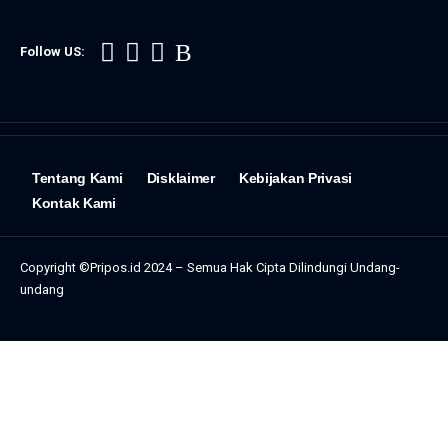
kemitraan,
Google
Follow US:
memberikan
kompensasi
kepada para
penerbit
Tentang Kami
guna
Disklaimer
Kebijakan Privasi
Kontak Kami
menunjang
keberlanjutan
produksi
Copyright ©Pripos.id 2024 – Semua Hak Cipta Dilindungi Undang-
undang
berita
mereka.
(foto: ist)