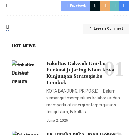
Facebook
Leave a Comment
HOT NEWS
Fakultas Dakwah Unisba
Delegasi
Perkuat Jejaring Islam lewat
Unisba
Kunjungan Strategis ke
dalam
Lombok
kunjungan ini
KOTA BANDUNG, PRIPOS.ID – Dalam
melibatkan
semangat memperluas kolaborasi dan
memperkuat sinergi antarperguruan
sejumlah
tinggi Islam, Fakultas…
pimpinan
June 2, 2025
fakultas,
termasuk
FK Unisba Buka Open House