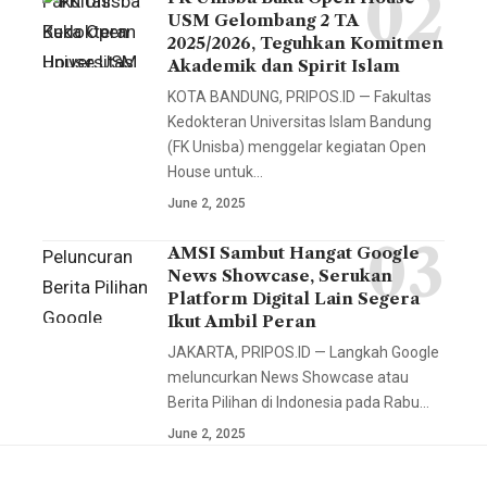
Fakultas
Wakil Dekan I
USM Gelombang 2 TA
Kedokteran
2025/2026, Teguhkan Komitmen
Muhammad
Universitas
Akademik dan Spirit Islam
Fauzi Arif,
Islam
KOTA BANDUNG, PRIPOS.ID — Fakultas
S.Sos.I.,
Bandung (FK
Kedokteran Universitas Islam Bandung
M.I.Kom.,
(FK Unisba) menggelar kegiatan Open
Unisba)
Wakil Dekan
House untuk…
menggelar
II Dr. Nia
June 2, 2025
kegiatan
Kurniati, Dra.,
Open House
AMSI Sambut Hangat Google
Peluncuran
M.Si., Ketua
untuk jalur
News Showcase, Serukan
Berita Pilihan
Prodi
Platform Digital Lain Segera
Penerimaan
Google
Ikut Ambil Peran
Komunikasi
Mahasiswa
melibatkan
dan
JAKARTA, PRIPOS.ID — Langkah Google
Baru (PMB)
34 penerbit
meluncurkan News Showcase atau
Penyiaran
melalui Ujian
Berita Pilihan di Indonesia pada Rabu…
nasional dan
Islam Malki
Saringan
June 2, 2025
lokal. Lewat
Ahmad Nasir,
Masuk (USM)
program ini,
S.Ag., M.Irk.,