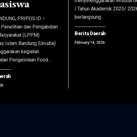
menyelenggarakan Wisuda 
asiswa
I Tahun Akademik 2025/ 202
berlangsung…
NDUNG, PRIPOS.ID –
Penelitian dan Pengabdian
Berita Daerah
asyarakat (LPPM)
as Islam Bandung (Unisba)
February 14, 2026
ggarakan kegiatan
lan Pengelolaan Food…
aerah
26