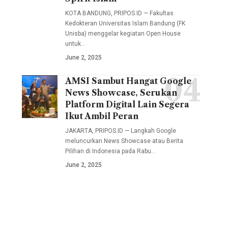
Dekan I
Bandung
KOTA BANDUNG, PRIPOS.ID — Fakultas
Muhammad
(FK
Kedokteran Universitas Islam Bandung (FK
Fauzi
Unisba) menggelar kegiatan Open House
Unisba)
Arif,
untuk…
menggelar
June 2, 2025
S.Sos.I.,
kegiatan
M.I.Kom.,
AMSI Sambut Hangat Google
Open
Peluncuran
Wakil
News Showcase, Serukan
House
Berita
Dekan II
Platform Digital Lain Segera
untuk
Pilihan
Ikut Ambil Peran
Dr. Nia
jalur
Google
Kurniati,
JAKARTA, PRIPOS.ID — Langkah Google
Penerimaan
melibatkan
meluncurkan News Showcase atau Berita
Dra.,
Mahasiswa
Pilihan di Indonesia pada Rabu…
34
M.Si.,
June 2, 2025
Baru
penerbit
Ketua
(PMB)
nasional
Prodi
melalui
dan
Komunikasi
Ujian
lokal.
dan
Saringan
Lewat