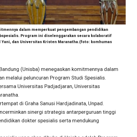
omitmennya dalam memperkuat pengembangan pendidikan
spesialis. Program ini diselenggarakan secara kolaboratif
 Yani, dan Universitas Kristen Maranatha.(foto: komhumas
m Bandung (Unisba) menegaskan komitmennya dalam
melalui peluncuran Program Studi Spesialis.
ersama Universitas Padjadjaran, Universitas
aranatha.
rtempat di Graha Sanusi Hardjadinata, Unpad.
erminkan sinergi strategis antarperguruan tinggi
ndidikan dokter spesialis serta mendukung