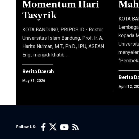
Momentum Hari
Mah
Tasyrik
KOTA BA
Lembaga 
KOTA BANDUNG, PRIPOS.ID - Rektor
kepada M
Universitas Islam Bandung, Prof. Ir. A.
Universit
Harits Nu’man, M.T., Ph.D., IPU, ASEAN
menyelen
Eng., menjadi khatib…
“Pembeka
Berita Daerah
Berita D
May 31, 2026
April 12, 20
Follow US: