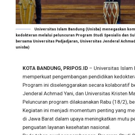
Universitas Islam Bandung (Unisba) menegaskan k
kedokteran melalui peluncuran Program Studi Spesialis dan Sub
bersama Universitas Padjadjaran, Universitas Jenderal Achmad
unisba)
KOTA BANDUNG, PRIPOS.ID
– Universitas Isla
memperkuat pengembangan pendidikan kedokteran 
Program ini diselenggarakan secara kolaboratif b
Jenderal Achmad Yani, dan Universitas Kristen M
Peluncuran program dilaksanakan Rabu (18/2), be
Kegiatan ini menjadi momentum penting yang menc
di Jawa Barat dalam upaya meningkatkan mutu pe
penguatan layanan kesehatan nasional.