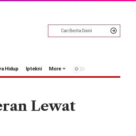
ya Hidup
Iptekni
More
eran Lewat