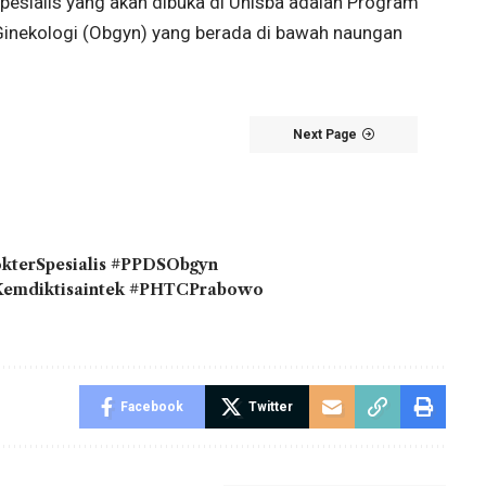
esialis yang akan dibuka di Unisba adalah Program
 Ginekologi (Obgyn) yang berada di bawah naungan
Next Page
okterSpesialis #PPDSObgyn
#Kemdiktisaintek #PHTCPrabowo
Facebook
Twitter