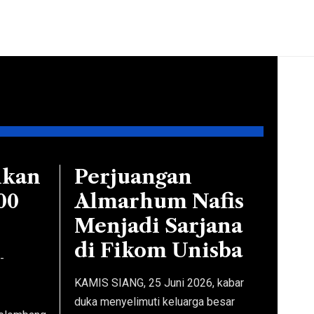
ke situs
masing-
masing
media.
Sebagai
bagian
dari
kemitraan,
hkan
Perjuangan
Google
memberikan
00
Almarhum Nafis
kompensasi
Menjadi Sarjana
kepada
di Fikom Unisba
para
-
penerbit
KAMIS SIANG, 25 Juni 2026, kabar
guna
duka menyelimuti keluarga besar
menunjang