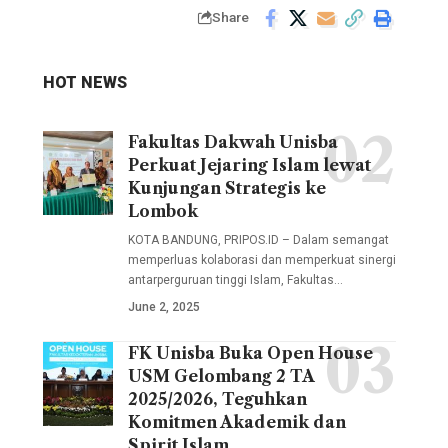
Share
HOT NEWS
Fakultas Dakwah Unisba
Delegasi
Perkuat Jejaring Islam lewat
Unisba
Kunjungan Strategis ke
dalam
Lombok
kunjungan
KOTA BANDUNG, PRIPOS.ID – Dalam semangat
ini
memperluas kolaborasi dan memperkuat sinergi
antarperguruan tinggi Islam, Fakultas…
melibatkan
June 2, 2025
sejumlah
pimpinan
FK Unisba Buka Open House
Fakultas
fakultas,
USM Gelombang 2 TA
Kedokteran
termasuk
2025/2026, Teguhkan
Universitas
Komitmen Akademik dan
Wakil
Islam
Spirit Islam