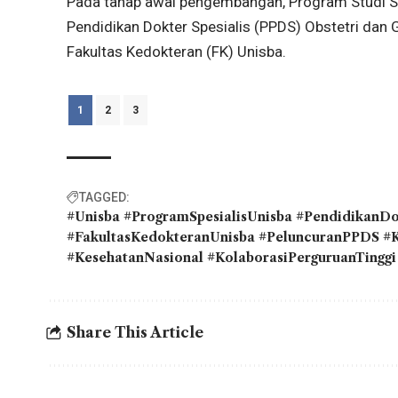
Pada tahap awal pengembangan, Program Studi Sp
Pendidikan Dokter Spesialis (PPDS) Obstetri dan
Fakultas Kedokteran (FK) Unisba.
1
2
3
TAGGED:
#Unisba #ProgramSpesialisUnisba #PendidikanD
#FakultasKedokteranUnisba #PeluncuranPPDS 
#KesehatanNasional #KolaborasiPerguruanTinggi
Share This Article