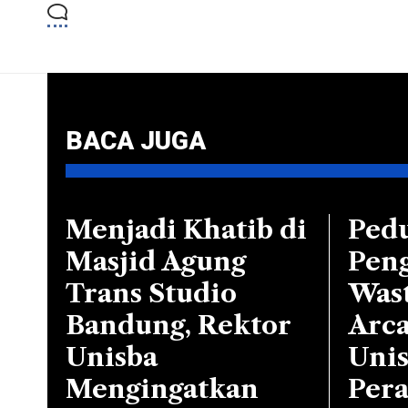
BACA JUGA
Menjadi Khatib di
Pedu
Masjid Agung
Peng
Trans Studio
Wast
Bandung, Rektor
Arc
Unisba
Unis
Mengingatkan
Per