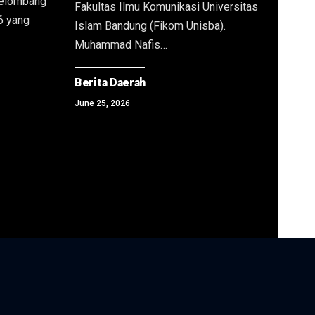
Gelombang
Fakultas Ilmu Komunikasi Universitas
keberlanjutan
6 yang
Islam Bandung (Fikom Unisba).
produksi
Muhammad Nafis…
berita
mereka.
Berita Daerah
(foto:
June 25, 2026
ist)