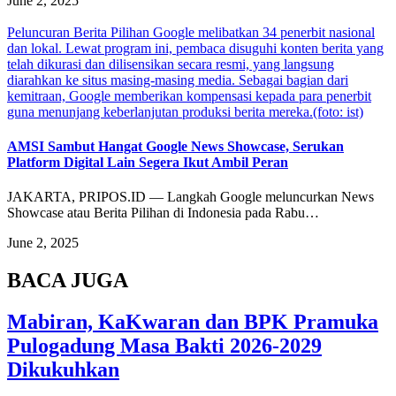
June 2, 2025
Peluncuran Berita Pilihan Google melibatkan 34 penerbit nasional
dan lokal. Lewat program ini, pembaca disuguhi konten berita yang
telah dikurasi dan dilisensikan secara resmi, yang langsung
diarahkan ke situs masing-masing media. Sebagai bagian dari
kemitraan, Google memberikan kompensasi kepada para penerbit
guna menunjang keberlanjutan produksi berita mereka.(foto: ist)
AMSI Sambut Hangat Google News Showcase, Serukan
Platform Digital Lain Segera Ikut Ambil Peran
JAKARTA, PRIPOS.ID — Langkah Google meluncurkan News
Showcase atau Berita Pilihan di Indonesia pada Rabu…
June 2, 2025
BACA JUGA
Mabiran, KaKwaran dan BPK Pramuka
Pulogadung Masa Bakti 2026-2029
Dikukuhkan