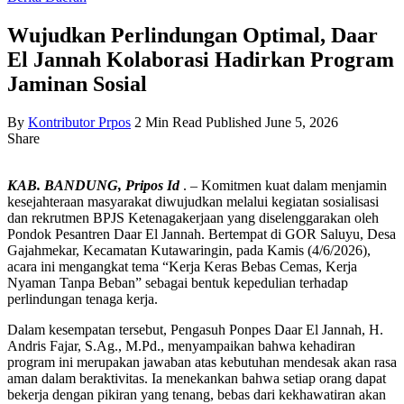
Wujudkan Perlindungan Optimal, Daar
El Jannah Kolaborasi Hadirkan Program
Jaminan Sosial
By
Kontributor Prpos
2 Min Read
Published June 5, 2026
Share
KAB. BANDUNG, Pripos Id
. – Komitmen kuat dalam menjamin
kesejahteraan masyarakat diwujudkan melalui kegiatan sosialisasi
dan rekrutmen BPJS Ketenagakerjaan yang diselenggarakan oleh
Pondok Pesantren Daar El Jannah. Bertempat di GOR Saluyu, Desa
Gajahmekar, Kecamatan Kutawaringin, pada Kamis (4/6/2026),
acara ini mengangkat tema “Kerja Keras Bebas Cemas, Kerja
Nyaman Tanpa Beban” sebagai bentuk kepedulian terhadap
perlindungan tenaga kerja.
Dalam kesempatan tersebut, Pengasuh Ponpes Daar El Jannah, H.
Andris Fajar, S.Ag., M.Pd., menyampaikan bahwa kehadiran
program ini merupakan jawaban atas kebutuhan mendesak akan rasa
aman dalam beraktivitas. Ia menekankan bahwa setiap orang dapat
bekerja dengan pikiran yang tenang, bebas dari kekhawatiran akan