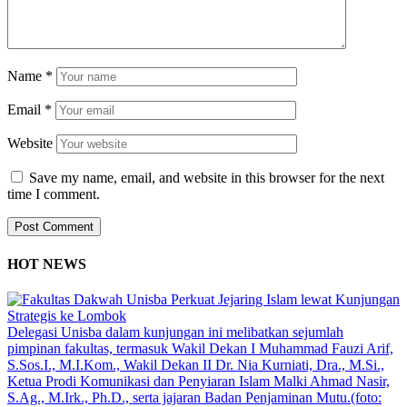
Name
*
Email
*
Website
Save my name, email, and website in this browser for the next
time I comment.
HOT NEWS
Delegasi Unisba dalam kunjungan ini melibatkan sejumlah
pimpinan fakultas, termasuk Wakil Dekan I Muhammad Fauzi Arif,
S.Sos.I., M.I.Kom., Wakil Dekan II Dr. Nia Kurniati, Dra., M.Si.,
Ketua Prodi Komunikasi dan Penyiaran Islam Malki Ahmad Nasir,
S.Ag., M.Irk., Ph.D., serta jajaran Badan Penjaminan Mutu.(foto: