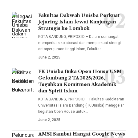
Fakultas Dakwah Unisba Perkuat
Delegasi
Jejaring Islam lewat Kunjungan
Unisba
Strategis ke Lombok
dalam
KOTA BANDUNG, PRIPOS.ID – Dalam semangat
kunjungan
memperluas kolaborasi dan memperkuat sinergi
antarperguruan tinggi Islam, Fakultas…
ini
June 2, 2025
melibatkan
sejumlah
FK Unisba Buka Open House USM
Fakultas
pimpinan
Gelombang 2 TA 2025/2026,
Kedokteran
Teguhkan Komitmen Akademik
fakultas,
Universitas
dan Spirit Islam
termasuk
Islam
KOTA BANDUNG, PRIPOS.ID — Fakultas Kedokteran
Wakil
Universitas Islam Bandung (FK Unisba) menggelar
Bandung
Dekan I
kegiatan Open House untuk…
(FK
Muhammad
June 2, 2025
Unisba)
Fauzi
menggelar
AMSI Sambut Hangat Google News
Peluncuran
Arif,