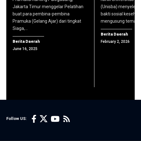
Akademik
yang
Jakarta Timur menggelar Pelatihan
(Unisba) menyeleng
Nasir,
2025/2026.
telah
buat para pembina-pembina
bakti sosial kesehat
S.Ag.,
(foto:
Pramuka (Gelang Ajar) dari tingkat
mengusung tema “
dikurasi
M.Irk.,
Siaga,…
komhumas
dan
Ph.D.,
Berita Daerah
unisba)
dilisensikan
Berita Daerah
February 2, 2026
serta
secara
June 16, 2025
jajaran
resmi,
Badan
yang
Penjaminan
langsung
Mutu.
diarahkan
(foto:
ke situs
komhumas
masing-
unisba)
masing
Follow US:
media.
Sebagai
bagian