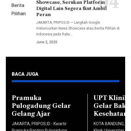
Showcase, Serukan Platform
kegiatan
Berita
S.Sos.I.,
Digital Lain Segera Ikut Ambil
Open
Pilihan
Peran
M.I.Kom.,
House
Google
JAKARTA, PRIPOS.ID — Langkah Google
Wakil
untuk
meluncurkan News Showcase atau Berita Pilihan di
melibatkan
Dekan II
Indonesia pada Rabu…
jalur
34
Dr. Nia
June 2, 2025
Penerimaan
penerbit
Kurniati,
Mahasiswa
nasional
Dra.,
Baru
dan
M.Si.,
(PMB)
lokal.
Ketua
BACA JUGA
melalui
Lewat
Prodi
Ujian
program
Komunikasi
Saringan
ini,
Pramuka
UPT Klinik
dan
Masuk
pembaca
Pulogadung Gelar
Gelar Bakti
Penyiaran
(USM)
disuguhi
Gelang Ajar
Kesehatan
Islam
Gelombang
konten
Malki
JAKARTA, PRIPOS.ID - Kwartir
KOTA BANDUNG, PRI
2 Tahun
berita
Ahmad
Pramuka Ranting Pulogadung,
Klinik Universitas I