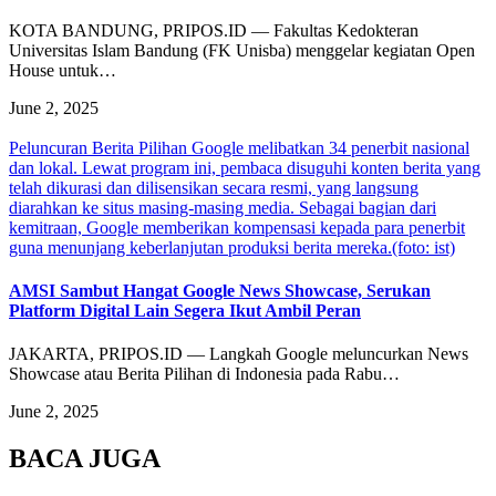
KOTA BANDUNG, PRIPOS.ID — Fakultas Kedokteran
Universitas Islam Bandung (FK Unisba) menggelar kegiatan Open
House untuk…
June 2, 2025
Peluncuran Berita Pilihan Google melibatkan 34 penerbit nasional
dan lokal. Lewat program ini, pembaca disuguhi konten berita yang
telah dikurasi dan dilisensikan secara resmi, yang langsung
diarahkan ke situs masing-masing media. Sebagai bagian dari
kemitraan, Google memberikan kompensasi kepada para penerbit
guna menunjang keberlanjutan produksi berita mereka.(foto: ist)
AMSI Sambut Hangat Google News Showcase, Serukan
Platform Digital Lain Segera Ikut Ambil Peran
JAKARTA, PRIPOS.ID — Langkah Google meluncurkan News
Showcase atau Berita Pilihan di Indonesia pada Rabu…
June 2, 2025
BACA JUGA