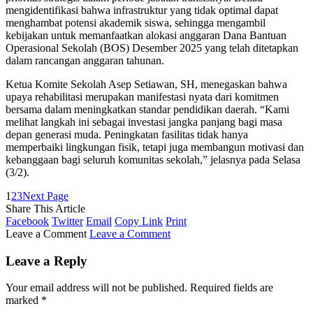
mengidentifikasi bahwa infrastruktur yang tidak optimal dapat
menghambat potensi akademik siswa, sehingga mengambil
kebijakan untuk memanfaatkan alokasi anggaran Dana Bantuan
Operasional Sekolah (BOS) Desember 2025 yang telah ditetapkan
dalam rancangan anggaran tahunan.
Ketua Komite Sekolah Asep Setiawan, SH, menegaskan bahwa
upaya rehabilitasi merupakan manifestasi nyata dari komitmen
bersama dalam meningkatkan standar pendidikan daerah. “Kami
melihat langkah ini sebagai investasi jangka panjang bagi masa
depan generasi muda. Peningkatan fasilitas tidak hanya
memperbaiki lingkungan fisik, tetapi juga membangun motivasi dan
kebanggaan bagi seluruh komunitas sekolah,” jelasnya pada Selasa
(3/2).
1
2
3
Next Page
Share This Article
Facebook
Twitter
Email
Copy Link
Print
Leave a Comment
Leave a Comment
Leave a Reply
Your email address will not be published.
Required fields are
marked
*