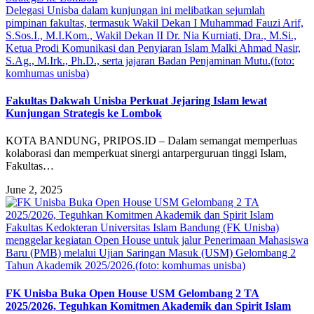
Delegasi Unisba dalam kunjungan ini melibatkan sejumlah
pimpinan fakultas, termasuk Wakil Dekan I Muhammad Fauzi Arif,
S.Sos.I., M.I.Kom., Wakil Dekan II Dr. Nia Kurniati, Dra., M.Si.,
Ketua Prodi Komunikasi dan Penyiaran Islam Malki Ahmad Nasir,
S.Ag., M.Irk., Ph.D., serta jajaran Badan Penjaminan Mutu.(foto:
komhumas unisba)
Fakultas Dakwah Unisba Perkuat Jejaring Islam lewat
Kunjungan Strategis ke Lombok
KOTA BANDUNG, PRIPOS.ID – Dalam semangat memperluas
kolaborasi dan memperkuat sinergi antarperguruan tinggi Islam,
Fakultas…
June 2, 2025
Fakultas Kedokteran Universitas Islam Bandung (FK Unisba)
menggelar kegiatan Open House untuk jalur Penerimaan Mahasiswa
Baru (PMB) melalui Ujian Saringan Masuk (USM) Gelombang 2
Tahun Akademik 2025/2026.(foto: komhumas unisba)
FK Unisba Buka Open House USM Gelombang 2 TA
2025/2026, Teguhkan Komitmen Akademik dan Spirit Islam