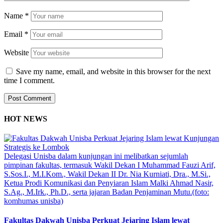
Name
*
Email
*
Website
Save my name, email, and website in this browser for the next
time I comment.
HOT NEWS
Delegasi Unisba dalam kunjungan ini melibatkan sejumlah
pimpinan fakultas, termasuk Wakil Dekan I Muhammad Fauzi Arif,
S.Sos.I., M.I.Kom., Wakil Dekan II Dr. Nia Kurniati, Dra., M.Si.,
Ketua Prodi Komunikasi dan Penyiaran Islam Malki Ahmad Nasir,
S.Ag., M.Irk., Ph.D., serta jajaran Badan Penjaminan Mutu.(foto:
komhumas unisba)
Fakultas Dakwah Unisba Perkuat Jejaring Islam lewat