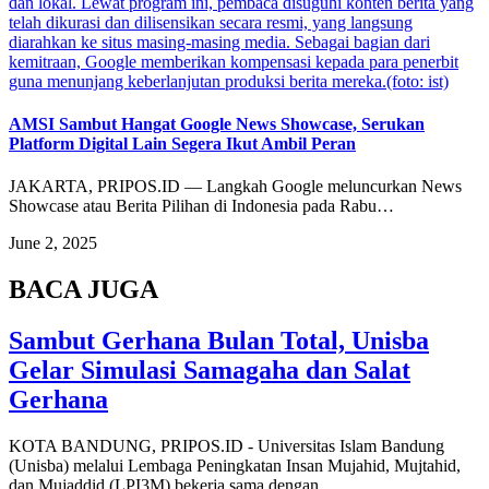
dan lokal. Lewat program ini, pembaca disuguhi konten berita yang
telah dikurasi dan dilisensikan secara resmi, yang langsung
diarahkan ke situs masing-masing media. Sebagai bagian dari
kemitraan, Google memberikan kompensasi kepada para penerbit
guna menunjang keberlanjutan produksi berita mereka.(foto: ist)
AMSI Sambut Hangat Google News Showcase, Serukan
Platform Digital Lain Segera Ikut Ambil Peran
JAKARTA, PRIPOS.ID — Langkah Google meluncurkan News
Showcase atau Berita Pilihan di Indonesia pada Rabu…
June 2, 2025
BACA JUGA
Sambut Gerhana Bulan Total, Unisba
Gelar Simulasi Samagaha dan Salat
Gerhana
KOTA BANDUNG, PRIPOS.ID - Universitas Islam Bandung
(Unisba) melalui Lembaga Peningkatan Insan Mujahid, Mujtahid,
dan Mujaddid (LPI3M) bekerja sama dengan…