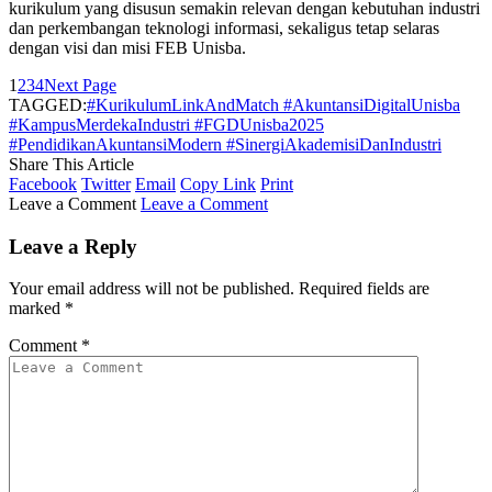
kurikulum yang disusun semakin relevan dengan kebutuhan industri
dan perkembangan teknologi informasi, sekaligus tetap selaras
dengan visi dan misi FEB Unisba.
1
2
3
4
Next Page
TAGGED:
#KurikulumLinkAndMatch #AkuntansiDigitalUnisba
#KampusMerdekaIndustri #FGDUnisba2025
#PendidikanAkuntansiModern #SinergiAkademisiDanIndustri
Share This Article
Facebook
Twitter
Email
Copy Link
Print
Leave a Comment
Leave a Comment
Leave a Reply
Your email address will not be published.
Required fields are
marked
*
Comment
*