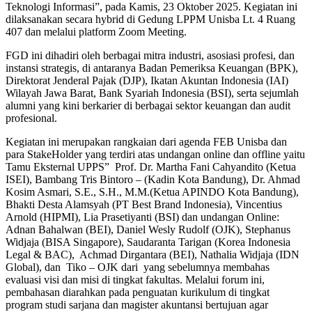
Teknologi Informasi”, pada Kamis, 23 Oktober 2025. Kegiatan ini
dilaksanakan secara hybrid di Gedung LPPM Unisba Lt. 4 Ruang
407 dan melalui platform Zoom Meeting.
FGD ini dihadiri oleh berbagai mitra industri, asosiasi profesi, dan
instansi strategis, di antaranya Badan Pemeriksa Keuangan (BPK),
Direktorat Jenderal Pajak (DJP), Ikatan Akuntan Indonesia (IAI)
Wilayah Jawa Barat, Bank Syariah Indonesia (BSI), serta sejumlah
alumni yang kini berkarier di berbagai sektor keuangan dan audit
profesional.
Kegiatan ini merupakan rangkaian dari agenda FEB Unisba dan
para StakeHolder yang terdiri atas undangan online dan offline yaitu
Tamu Eksternal UPPS” Prof. Dr. Martha Fani Cahyandito (Ketua
ISEI), Bambang Tris Bintoro – (Kadin Kota Bandung), Dr. Ahmad
Kosim Asmari, S.E., S.H., M.M.(Ketua APINDO Kota Bandung),
Bhakti Desta Alamsyah (PT Best Brand Indonesia), Vincentius
Arnold (HIPMI), Lia Prasetiyanti (BSI) dan undangan Online:
Adnan Bahalwan (BEI), Daniel Wesly Rudolf (OJK), Stephanus
Widjaja (BISA Singapore), Saudaranta Tarigan (Korea Indonesia
Legal & BAC), Achmad Dirgantara (BEI), Nathalia Widjaja (IDN
Global), dan Tiko – OJK dari yang sebelumnya membahas
evaluasi visi dan misi di tingkat fakultas. Melalui forum ini,
pembahasan diarahkan pada penguatan kurikulum di tingkat
program studi sarjana dan magister akuntansi bertujuan agar