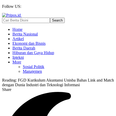
Follow US:
Home
Berita Nasional
Artikel
Ekonomi dan Bisnis
Berita Daerah
Hiburan dan Gaya Hidup
Iptekni
More
Sosial Politik
Manajemen
Reading:
FGD Kurikulum Akuntansi Unisba Bahas Link and Match
dengan Dunia Industri dan Teknologi Informasi
Share