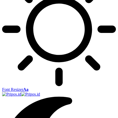
Font Resizer
Aa