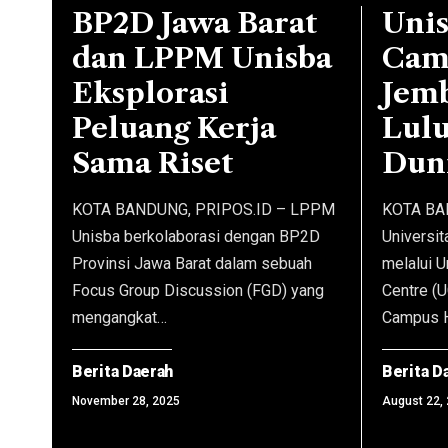
BP2D Jawa Barat
Unis
dan LPPM Unisba
Cam
Eksplorasi
Jem
Peluang Kerja
Lul
Sama Riset
Duni
KOTA BANDUNG, PRIPOS.ID – LPPM
KOTA BA
Unisba berkolaborasi dengan BP2D
Universit
Provinsi Jawa Barat dalam sebuah
melalui 
Focus Group Discussion (FGD) yang
Centre (
mengangkat…
Campus H
Berita Daerah
Berita D
November 28, 2025
August 22,