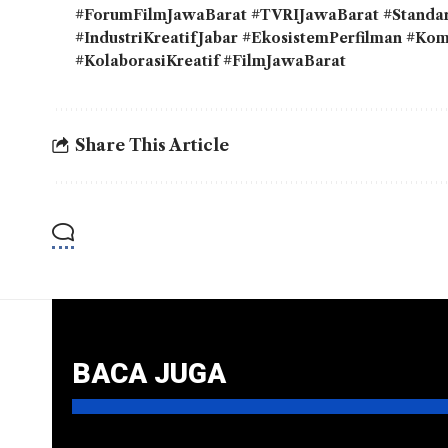
#ForumFilmJawaBarat #TVRIJawaBarat #Standa
#IndustriKreatifJabar #EkosistemPerfilman #Kom
#KolaborasiKreatif #FilmJawaBarat
Share This Article
BACA JUGA