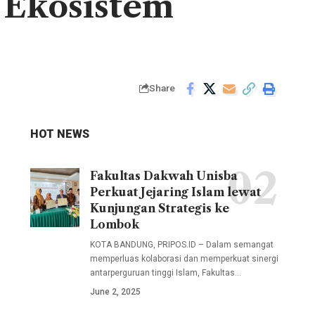
a Ekosistem
Share
HOT NEWS
Fakultas Dakwah Unisba
Delegasi
Perkuat Jejaring Islam lewat
Unisba
Kunjungan Strategis ke
dalam
Lombok
kunjungan
KOTA BANDUNG, PRIPOS.ID – Dalam semangat
ini
memperluas kolaborasi dan memperkuat sinergi
antarperguruan tinggi Islam, Fakultas…
melibatkan
June 2, 2025
sejumlah