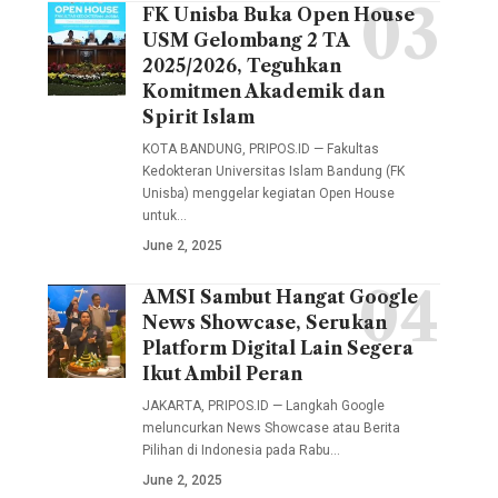
pimpinan
FK Unisba Buka Open House
Fakultas
fakultas,
USM Gelombang 2 TA
Kedokteran
termasuk
2025/2026, Teguhkan
Universitas
Komitmen Akademik dan
Wakil
Islam
Spirit Islam
Dekan I
Bandung
KOTA BANDUNG, PRIPOS.ID — Fakultas
Muhammad
(FK
Kedokteran Universitas Islam Bandung (FK
Fauzi
Unisba) menggelar kegiatan Open House
Unisba)
Arif,
untuk…
menggelar
June 2, 2025
S.Sos.I.,
kegiatan
M.I.Kom.,
AMSI Sambut Hangat Google
Open
Peluncuran
Wakil
News Showcase, Serukan
House
Berita
Dekan II
Platform Digital Lain Segera
untuk
Pilihan
Ikut Ambil Peran
Dr. Nia
jalur
Google
Kurniati,
JAKARTA, PRIPOS.ID — Langkah Google
Penerimaan
melibatkan
meluncurkan News Showcase atau Berita
Dra.,
Mahasiswa
Pilihan di Indonesia pada Rabu…
34
M.Si.,
June 2, 2025
Baru
penerbit