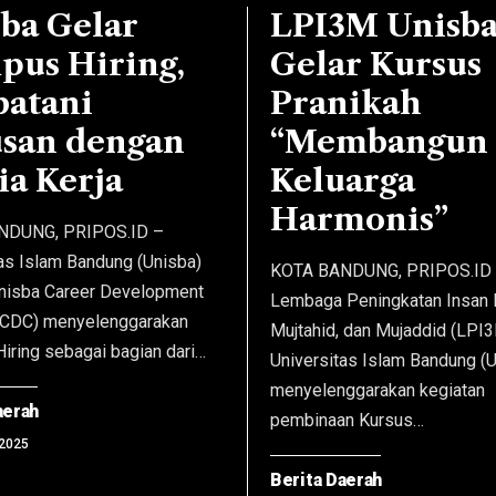
ba Gelar
LPI3M Unisb
pus Hiring,
Gelar Kursus
batani
Pranikah
usan dengan
“Membangun
a Kerja
Keluarga
Harmonis”
NDUNG, PRIPOS.ID –
as Islam Bandung (Unisba)
KOTA BANDUNG, PRIPOS.ID 
Unisba Career Development
Lembaga Peningkatan Insan 
UCDC) menyelenggarakan
Mujtahid, dan Mujaddid (LPI
iring sebagai bagian dari…
Universitas Islam Bandung (
menyelenggarakan kegiatan
aerah
pembinaan Kursus…
 2025
Berita Daerah