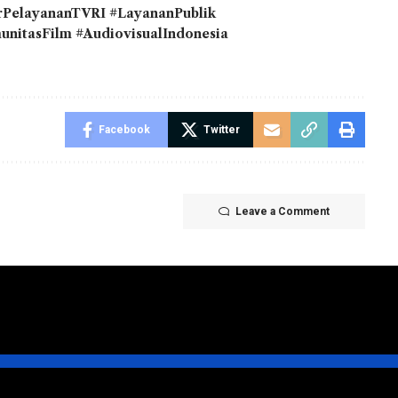
rPelayananTVRI #LayananPublik
unitasFilm #AudiovisualIndonesia
Facebook
Twitter
Leave a Comment