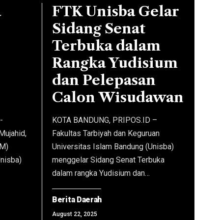
a
FTK Unisba Gelar
para
penerbit
Sidang Senat
guna
Terbuka dalam
menunjang
Rangka Yudisium
keberlanjutan
dan Pelepasan
produksi
berita
Calon Wisudawan
mereka.
(foto:
-
KOTA BANDUNG, PRIPOS.ID –
ist)
Mujahid,
Fakultas Tarbiyah dan Keguruan
3M)
Universitas Islam Bandung (Unisba)
Unisba)
menggelar Sidang Senat Terbuka
dalam rangka Yudisium dan…
Berita Daerah
August 22, 2025