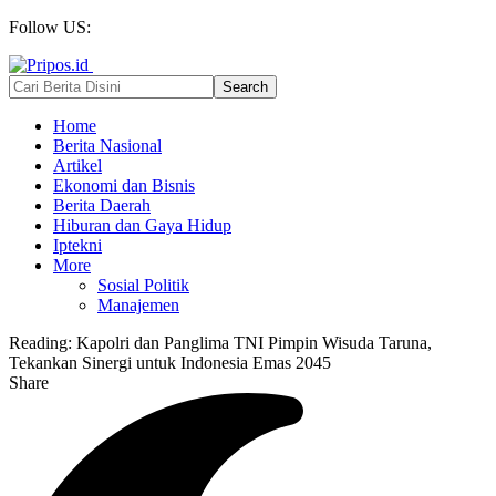
Follow US:
Home
Berita Nasional
Artikel
Ekonomi dan Bisnis
Berita Daerah
Hiburan dan Gaya Hidup
Iptekni
More
Sosial Politik
Manajemen
Reading:
Kapolri dan Panglima TNI Pimpin Wisuda Taruna,
Tekankan Sinergi untuk Indonesia Emas 2045
Share