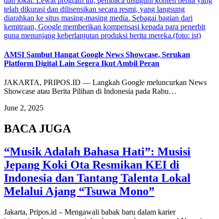
dan lokal. Lewat program ini, pembaca disuguhi konten berita yang
telah dikurasi dan dilisensikan secara resmi, yang langsung
diarahkan ke situs masing-masing media. Sebagai bagian dari
kemitraan, Google memberikan kompensasi kepada para penerbit
guna menunjang keberlanjutan produksi berita mereka.(foto: ist)
AMSI Sambut Hangat Google News Showcase, Serukan
Platform Digital Lain Segera Ikut Ambil Peran
JAKARTA, PRIPOS.ID — Langkah Google meluncurkan News
Showcase atau Berita Pilihan di Indonesia pada Rabu…
June 2, 2025
BACA JUGA
“Musik Adalah Bahasa Hati”: Musisi
Jepang Koki Ota Resmikan KEI di
Indonesia dan Tantang Talenta Lokal
Melalui Ajang “Tsuwa Mono”
Jakarta, Pripos.id – Mengawali babak baru dalam karier