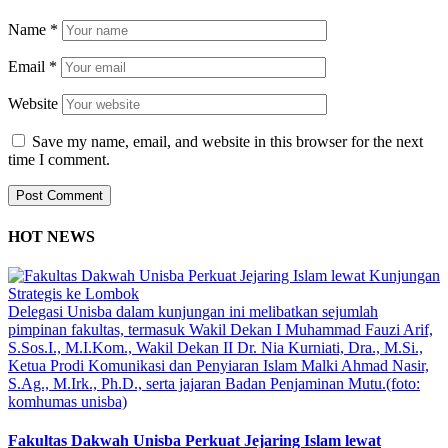
Name
*
Email
*
Website
Save my name, email, and website in this browser for the next
time I comment.
HOT NEWS
Delegasi Unisba dalam kunjungan ini melibatkan sejumlah
pimpinan fakultas, termasuk Wakil Dekan I Muhammad Fauzi Arif,
S.Sos.I., M.I.Kom., Wakil Dekan II Dr. Nia Kurniati, Dra., M.Si.,
Ketua Prodi Komunikasi dan Penyiaran Islam Malki Ahmad Nasir,
S.Ag., M.Irk., Ph.D., serta jajaran Badan Penjaminan Mutu.(foto:
komhumas unisba)
Fakultas Dakwah Unisba Perkuat Jejaring Islam lewat