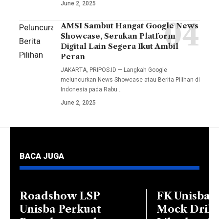
Muhammad
June 2, 2025
Unisba)
Fauzi
menggelar
AMSI Sambut Hangat Google News
Peluncuran
Arif,
Showcase, Serukan Platform
kegiatan
Berita
S.Sos.I.,
Digital Lain Segera Ikut Ambil
Open
Pilihan
Peran
M.I.Kom.,
House
Google
JAKARTA, PRIPOS.ID — Langkah Google
Wakil
untuk
meluncurkan News Showcase atau Berita Pilihan di
melibatkan
Dekan II
Indonesia pada Rabu…
jalur
34
Dr. Nia
June 2, 2025
Penerimaan
penerbit
Kurniati,
Mahasiswa
nasional
Dra.,
Baru
dan
M.Si.,
(PMB)
lokal.
Ketua
BACA JUGA
melalui
Lewat
Prodi
Ujian
program
Komunikasi
Saringan
ini,
Roadshow LSP
FK Unisba 
dan
Masuk
pembaca
Unisba Perkuat
Mock Dril
Penyiaran
(USM)
disuguhi