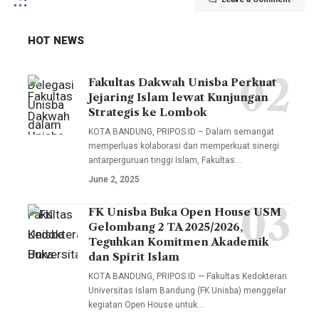
HOT NEWS
Fakultas Dakwah Unisba Perkuat
Delegasi
Jejaring Islam lewat Kunjungan
Unisba
Strategis ke Lombok
dalam
KOTA BANDUNG, PRIPOS.ID – Dalam semangat
kunjungan
memperluas kolaborasi dan memperkuat sinergi
antarperguruan tinggi Islam, Fakultas…
ini
June 2, 2025
melibatkan
sejumlah
FK Unisba Buka Open House USM
Fakultas
pimpinan
Gelombang 2 TA 2025/2026,
Kedokteran
Teguhkan Komitmen Akademik
fakultas,
Universitas
dan Spirit Islam
termasuk
Islam
KOTA BANDUNG, PRIPOS.ID — Fakultas Kedokteran
Wakil
Universitas Islam Bandung (FK Unisba) menggelar
Bandung
Dekan I
kegiatan Open House untuk…
(FK