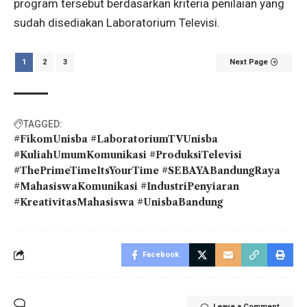
program tersebut berdasarkan kriteria penilaian yang
sudah disediakan Laboratorium Televisi.
1
2
3
Next Page
TAGGED:
#FikomUnisba #LaboratoriumTVUnisba
#KuliahUmumKomunikasi #ProduksiTelevisi
#ThePrimeTimeItsYourTime #SEBAYABandungRaya
#MahasiswaKomunikasi #IndustriPenyiaran
#KreativitasMahasiswa #UnisbaBandung
Facebook
Leave a Comment