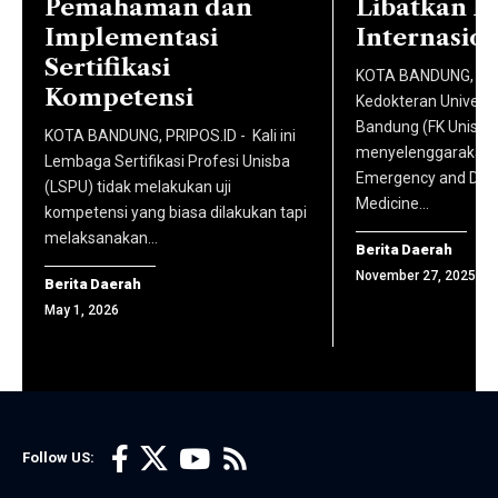
Pemahaman dan
Libatkan M
Islam
Gelombang
konten
Implementasi
Internasio
Malki
2 Tahun
berita
Sertifikasi
Ahmad
KOTA BANDUNG, PRIP
Akademik
yang
Kompetensi
Nasir,
Kedokteran Universi
2025/2026.
telah
Bandung (FK Unisba
S.Ag.,
KOTA BANDUNG, PRIPOS.ID - Kali ini
(foto:
menyelenggarakan M
dikurasi
M.Irk.,
Lembaga Sertifikasi Profesi Unisba
komhumas
Emergency and Disas
dan
(LSPU) tidak melakukan uji
Ph.D.,
Medicine…
unisba)
kompetensi yang biasa dilakukan tapi
dilisensikan
serta
melaksanakan…
secara
Berita Daerah
jajaran
November 27, 2025
resmi,
Berita Daerah
Badan
yang
May 1, 2026
Penjaminan
langsung
Mutu.
diarahkan
(foto:
ke situs
komhumas
masing-
unisba)
Follow US:
masing
media.