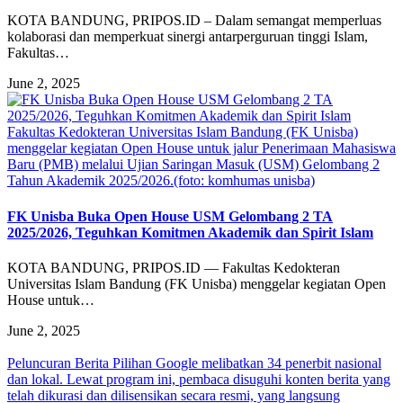
KOTA BANDUNG, PRIPOS.ID – Dalam semangat memperluas
kolaborasi dan memperkuat sinergi antarperguruan tinggi Islam,
Fakultas…
June 2, 2025
Fakultas Kedokteran Universitas Islam Bandung (FK Unisba)
menggelar kegiatan Open House untuk jalur Penerimaan Mahasiswa
Baru (PMB) melalui Ujian Saringan Masuk (USM) Gelombang 2
Tahun Akademik 2025/2026.(foto: komhumas unisba)
FK Unisba Buka Open House USM Gelombang 2 TA
2025/2026, Teguhkan Komitmen Akademik dan Spirit Islam
KOTA BANDUNG, PRIPOS.ID — Fakultas Kedokteran
Universitas Islam Bandung (FK Unisba) menggelar kegiatan Open
House untuk…
June 2, 2025
Peluncuran Berita Pilihan Google melibatkan 34 penerbit nasional
dan lokal. Lewat program ini, pembaca disuguhi konten berita yang
telah dikurasi dan dilisensikan secara resmi, yang langsung