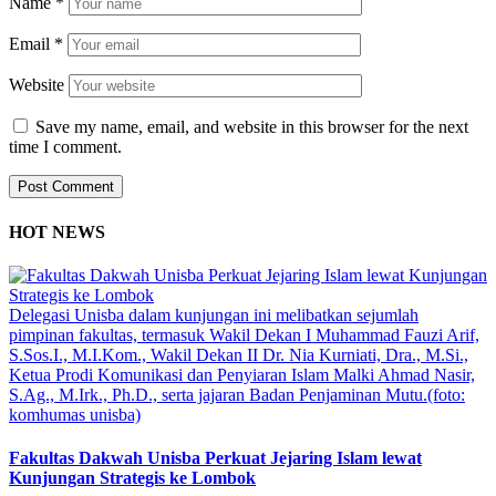
Name
*
Email
*
Website
Save my name, email, and website in this browser for the next
time I comment.
HOT NEWS
Delegasi Unisba dalam kunjungan ini melibatkan sejumlah
pimpinan fakultas, termasuk Wakil Dekan I Muhammad Fauzi Arif,
S.Sos.I., M.I.Kom., Wakil Dekan II Dr. Nia Kurniati, Dra., M.Si.,
Ketua Prodi Komunikasi dan Penyiaran Islam Malki Ahmad Nasir,
S.Ag., M.Irk., Ph.D., serta jajaran Badan Penjaminan Mutu.(foto:
komhumas unisba)
Fakultas Dakwah Unisba Perkuat Jejaring Islam lewat
Kunjungan Strategis ke Lombok