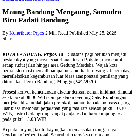
Maung Bandung Mengaung, Samudra
Biru Padati Bandung
By
Kontributor Prpos
2 Min Read
Published May 25, 2026
Share
KOTA BANDUNG, Pripos. Id
– Suasana pagi berubah menjadi
pesta rakyat yang megah saat ribuan insan Bobotoh memenuhi
setiap sudut jalan hingga area Gedung Merdeka. Wajah kota
bertransformasi menjadi hamparan samudra biru yang tak berbatas,
merefleksikan kegembiraan luar biasa atas prestasi gemilang yang
ditorehkan Persib Bandung, Minggu (24/5/2026).
Prosesi konvoi kemenangan digelar dengan penuh khidmat, dimulai
sejak pukul 08.00 WIB dari pelataran Gedung Sate. Rombongan
menjelajahi sejumlah jalan protokol, namun kepadatan massa yang
luar biasa membuat perjalanan yang rata-rata selesai pukul 10.30
WIB, justru berlangsung sangat panjang dan baru rampung total
pada pukul 13.08 WIB.
Kepadatan yang tak terbayangkan memaksakan iring-iringan
kendaraan berhenti total. Seluruh tim terpaksa turun dan