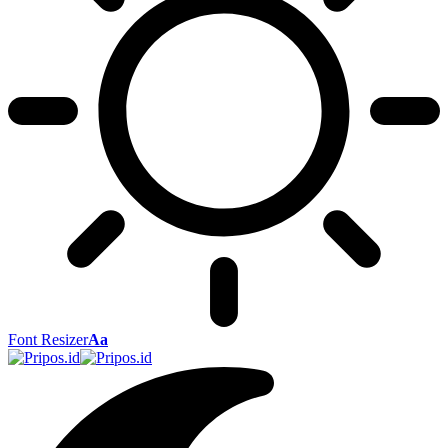
Font Resizer
Aa