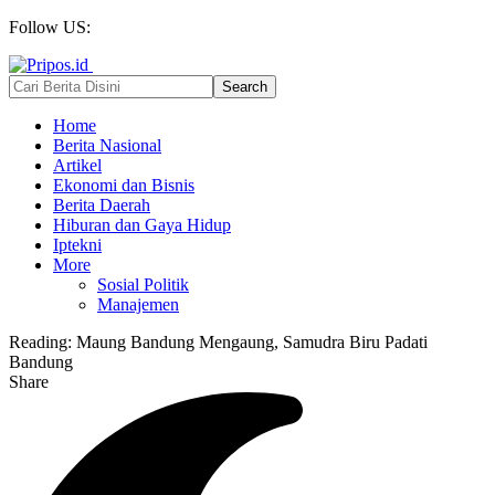
Follow US:
Home
Berita Nasional
Artikel
Ekonomi dan Bisnis
Berita Daerah
Hiburan dan Gaya Hidup
Iptekni
More
Sosial Politik
Manajemen
Reading:
Maung Bandung Mengaung, Samudra Biru Padati
Bandung
Share