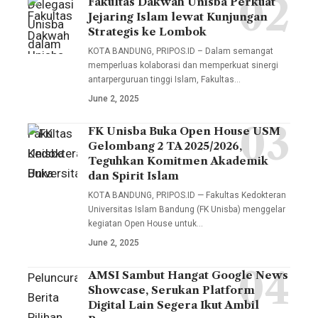
Fakultas Dakwah Unisba Perkuat
Delegasi
Jejaring Islam lewat Kunjungan
Unisba
Strategis ke Lombok
dalam
KOTA BANDUNG, PRIPOS.ID – Dalam semangat
kunjungan
memperluas kolaborasi dan memperkuat sinergi
antarperguruan tinggi Islam, Fakultas…
ini
June 2, 2025
melibatkan
sejumlah
FK Unisba Buka Open House USM
Fakultas
pimpinan
Gelombang 2 TA 2025/2026,
Kedokteran
Teguhkan Komitmen Akademik
fakultas,
Universitas
dan Spirit Islam
termasuk
Islam
KOTA BANDUNG, PRIPOS.ID — Fakultas Kedokteran
Wakil
Universitas Islam Bandung (FK Unisba) menggelar
Bandung
Dekan I
kegiatan Open House untuk…
(FK
Muhammad
June 2, 2025
Unisba)
Fauzi
menggelar
AMSI Sambut Hangat Google News
Peluncuran
Arif,
Showcase, Serukan Platform
kegiatan
Berita
S.Sos.I.,
Digital Lain Segera Ikut Ambil
Open
Pilihan