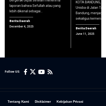
bergerak cepat setelah menerima
S.Ag.,
KOTA BANDUNG, PRI
(foto:
laporan bahwa Sefullah atau yang
dikurasi
M.Irk.,
Unisba di Jalan Tama
komhumas
lebih dikenal sebagai…
dan
Bandung, menjadi s
Ph.D.,
unisba)
sekaligus kemeriaha
dilisensikan
serta
Berita Daerah
secara
December 4, 2025
jajaran
Berita Daerah
resmi,
Badan
June 11, 2025
yang
Penjaminan
langsung
Mutu.
diarahkan
(foto:
ke situs
komhumas
masing-
unisba)
Follow US:
masing
media.
Sebagai
bagian
dari
Tentang Kami
Disklaimer
Kebijakan Privasi
kemitraan,