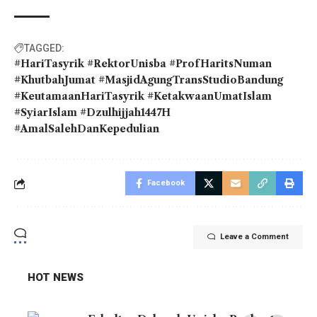
TAGGED:
#HariTasyrik #RektorUnisba #ProfHaritsNuman
#KhutbahJumat #MasjidAgungTransStudioBandung
#KeutamaanHariTasyrik #KetakwaanUmatIslam
#SyiarIslam #Dzulhijjah1447H
#AmalSalehDanKepedulian
Facebook
Leave a Comment
HOT NEWS