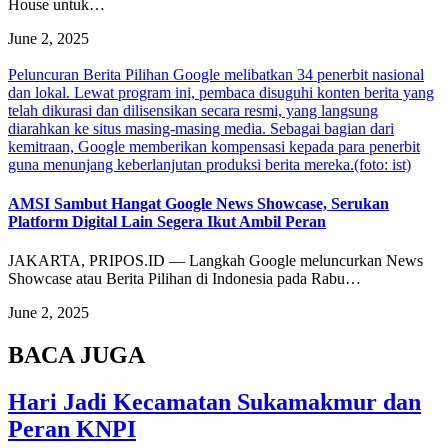
House untuk…
June 2, 2025
Peluncuran Berita Pilihan Google melibatkan 34 penerbit nasional
dan lokal. Lewat program ini, pembaca disuguhi konten berita yang
telah dikurasi dan dilisensikan secara resmi, yang langsung
diarahkan ke situs masing-masing media. Sebagai bagian dari
kemitraan, Google memberikan kompensasi kepada para penerbit
guna menunjang keberlanjutan produksi berita mereka.(foto: ist)
AMSI Sambut Hangat Google News Showcase, Serukan
Platform Digital Lain Segera Ikut Ambil Peran
JAKARTA, PRIPOS.ID — Langkah Google meluncurkan News
Showcase atau Berita Pilihan di Indonesia pada Rabu…
June 2, 2025
BACA JUGA
Hari Jadi Kecamatan Sukamakmur dan
Peran KNPI