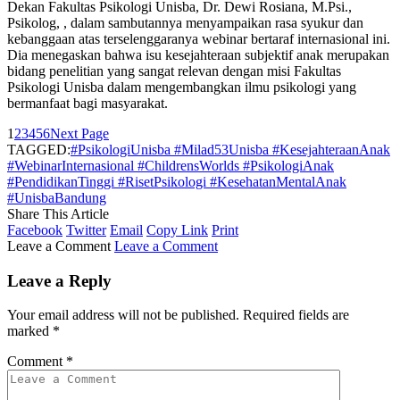
Dekan Fakultas Psikologi Unisba, Dr. Dewi Rosiana, M.Psi.,
Psikolog, , dalam sambutannya menyampaikan rasa syukur dan
kebanggaan atas terselenggaranya webinar bertaraf internasional ini.
Dia menegaskan bahwa isu kesejahteraan subjektif anak merupakan
bidang penelitian yang sangat relevan dengan misi Fakultas
Psikologi Unisba dalam mengembangkan ilmu psikologi yang
bermanfaat bagi masyarakat.
1
2
3
4
5
6
Next Page
TAGGED:
#PsikologiUnisba #Milad53Unisba #KesejahteraanAnak
#WebinarInternasional #ChildrensWorlds #PsikologiAnak
#PendidikanTinggi #RisetPsikologi #KesehatanMentalAnak
#UnisbaBandung
Share This Article
Facebook
Twitter
Email
Copy Link
Print
Leave a Comment
Leave a Comment
Leave a Reply
Your email address will not be published.
Required fields are
marked
*
Comment
*