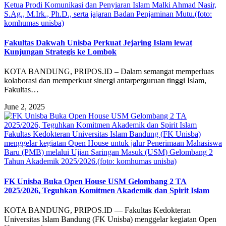
Ketua Prodi Komunikasi dan Penyiaran Islam Malki Ahmad Nasir,
S.Ag., M.Irk., Ph.D., serta jajaran Badan Penjaminan Mutu.(foto:
komhumas unisba)
Fakultas Dakwah Unisba Perkuat Jejaring Islam lewat
Kunjungan Strategis ke Lombok
KOTA BANDUNG, PRIPOS.ID – Dalam semangat memperluas
kolaborasi dan memperkuat sinergi antarperguruan tinggi Islam,
Fakultas…
June 2, 2025
Fakultas Kedokteran Universitas Islam Bandung (FK Unisba)
menggelar kegiatan Open House untuk jalur Penerimaan Mahasiswa
Baru (PMB) melalui Ujian Saringan Masuk (USM) Gelombang 2
Tahun Akademik 2025/2026.(foto: komhumas unisba)
FK Unisba Buka Open House USM Gelombang 2 TA
2025/2026, Teguhkan Komitmen Akademik dan Spirit Islam
KOTA BANDUNG, PRIPOS.ID — Fakultas Kedokteran
Universitas Islam Bandung (FK Unisba) menggelar kegiatan Open