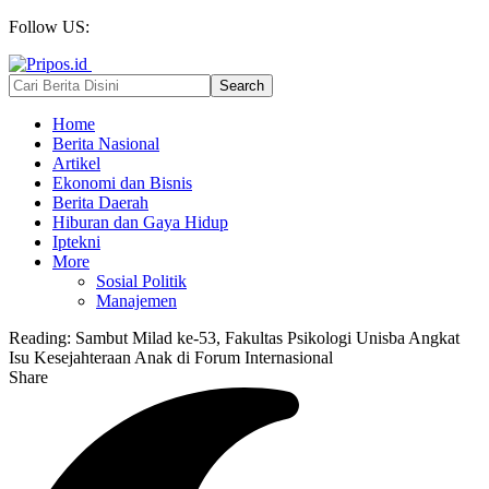
Follow US:
Home
Berita Nasional
Artikel
Ekonomi dan Bisnis
Berita Daerah
Hiburan dan Gaya Hidup
Iptekni
More
Sosial Politik
Manajemen
Reading:
Sambut Milad ke-53, Fakultas Psikologi Unisba Angkat
Isu Kesejahteraan Anak di Forum Internasional
Share