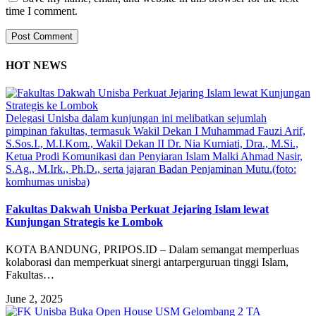
time I comment.
HOT NEWS
Delegasi Unisba dalam kunjungan ini melibatkan sejumlah
pimpinan fakultas, termasuk Wakil Dekan I Muhammad Fauzi Arif,
S.Sos.I., M.I.Kom., Wakil Dekan II Dr. Nia Kurniati, Dra., M.Si.,
Ketua Prodi Komunikasi dan Penyiaran Islam Malki Ahmad Nasir,
S.Ag., M.Irk., Ph.D., serta jajaran Badan Penjaminan Mutu.(foto:
komhumas unisba)
Fakultas Dakwah Unisba Perkuat Jejaring Islam lewat
Kunjungan Strategis ke Lombok
KOTA BANDUNG, PRIPOS.ID – Dalam semangat memperluas
kolaborasi dan memperkuat sinergi antarperguruan tinggi Islam,
Fakultas…
June 2, 2025