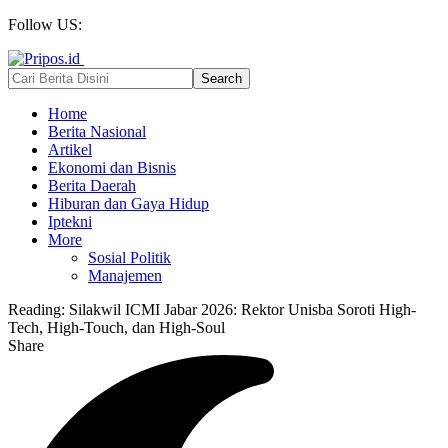
Follow US:
Home
Berita Nasional
Artikel
Ekonomi dan Bisnis
Berita Daerah
Hiburan dan Gaya Hidup
Iptekni
More
Sosial Politik
Manajemen
Reading:
Silakwil ICMI Jabar 2026: Rektor Unisba Soroti High-
Tech, High-Touch, dan High-Soul
Share