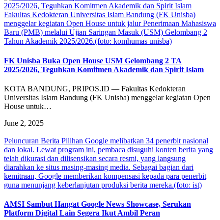
Fakultas Kedokteran Universitas Islam Bandung (FK Unisba)
menggelar kegiatan Open House untuk jalur Penerimaan Mahasiswa
Baru (PMB) melalui Ujian Saringan Masuk (USM) Gelombang 2
Tahun Akademik 2025/2026.(foto: komhumas unisba)
FK Unisba Buka Open House USM Gelombang 2 TA
2025/2026, Teguhkan Komitmen Akademik dan Spirit Islam
KOTA BANDUNG, PRIPOS.ID — Fakultas Kedokteran
Universitas Islam Bandung (FK Unisba) menggelar kegiatan Open
House untuk…
June 2, 2025
Peluncuran Berita Pilihan Google melibatkan 34 penerbit nasional
dan lokal. Lewat program ini, pembaca disuguhi konten berita yang
telah dikurasi dan dilisensikan secara resmi, yang langsung
diarahkan ke situs masing-masing media. Sebagai bagian dari
kemitraan, Google memberikan kompensasi kepada para penerbit
guna menunjang keberlanjutan produksi berita mereka.(foto: ist)
AMSI Sambut Hangat Google News Showcase, Serukan
Platform Digital Lain Segera Ikut Ambil Peran