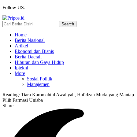
Follow US:
Home
Berita Nasional
Artikel
Ekonomi dan Bisnis
Berita Daerah
Hiburan dan Gaya Hidup
Iptekni
More
Sosial Politik
Manajemen
Reading:
Tiara Karomahtul Awaliyah, Hafidzah Muda yang Mantap
Pilih Farmasi Unisba
Share