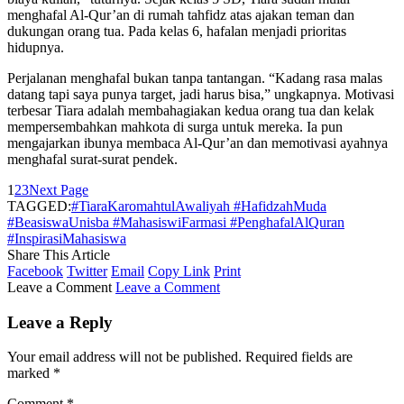
menghafal Al-Qur’an di rumah tahfidz atas ajakan teman dan
dukungan orang tua. Pada kelas 6, hafalan menjadi prioritas
hidupnya.
Perjalanan menghafal bukan tanpa tantangan. “Kadang rasa malas
datang tapi saya punya target, jadi harus bisa,” ungkapnya. Motivasi
terbesar Tiara adalah membahagiakan kedua orang tua dan kelak
mempersembahkan mahkota di surga untuk mereka. Ia pun
mengajarkan ibunya membaca Al-Qur’an dan memotivasi ayahnya
menghafal surat-surat pendek.
1
2
3
Next Page
TAGGED:
#TiaraKaromahtulAwaliyah #HafidzahMuda
#BeasiswaUnisba #MahasiswiFarmasi #PenghafalAlQuran
#InspirasiMahasiswa
Share This Article
Facebook
Twitter
Email
Copy Link
Print
Leave a Comment
Leave a Comment
Leave a Reply
Your email address will not be published.
Required fields are
marked
*
Comment
*