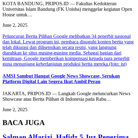
KOTA BANDUNG, PRIPOS.ID — Fakultas Kedokteran
Universitas Islam Bandung (FK Unisba) menggelar kegiatan Open
House untuk…
June 2, 2025
Peluncuran Berita Pilihan Google melibatkan 34 penerbit nasional
dan lokal. Lewat program ini, pembaca disuguhi konten berita yang
telah dikurasi dan dilisensikan secara resmi, yang langsung
diarahkan ke situs masing-masing media. Sebagai bagian dari
kemitraan, Google memberikan kompensasi kepada para penerbit
guna menunjang keberlanjutan produksi berita mereka.(foto: ist)
AMSI Sambut Hangat Google News Showcase, Serukan
Platform Digital Lain Segera Ikut Ambil Peran
JAKARTA, PRIPOS.ID — Langkah Google meluncurkan News
Showcase atau Berita Pilihan di Indonesia pada Rabu…
June 2, 2025
BACA JUGA
Salman Alfarizi, Hafidz 5 Juz Penerima