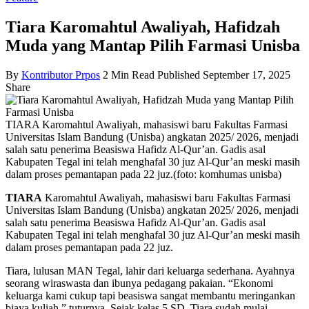
Tiara Karomahtul Awaliyah, Hafidzah
Muda yang Mantap Pilih Farmasi Unisba
By
Kontributor Prpos
2 Min Read
Published September 17, 2025
Share
TIARA Karomahtul Awaliyah, mahasiswi baru Fakultas Farmasi
Universitas Islam Bandung (Unisba) angkatan 2025/ 2026, menjadi
salah satu penerima Beasiswa Hafidz Al-Qur’an. Gadis asal
Kabupaten Tegal ini telah menghafal 30 juz Al-Qur’an meski masih
dalam proses pemantapan pada 22 juz.(foto: komhumas unisba)
TIARA
Karomahtul Awaliyah, mahasiswi baru Fakultas Farmasi
Universitas Islam Bandung (Unisba) angkatan 2025/ 2026, menjadi
salah satu penerima Beasiswa Hafidz Al-Qur’an. Gadis asal
Kabupaten Tegal ini telah menghafal 30 juz Al-Qur’an meski masih
dalam proses pemantapan pada 22 juz.
Tiara, lulusan MAN Tegal, lahir dari keluarga sederhana. Ayahnya
seorang wiraswasta dan ibunya pedagang pakaian. “Ekonomi
keluarga kami cukup tapi beasiswa sangat membantu meringankan
biaya kuliah,” tuturnya. Sejak kelas 5 SD, Tiara sudah mulai