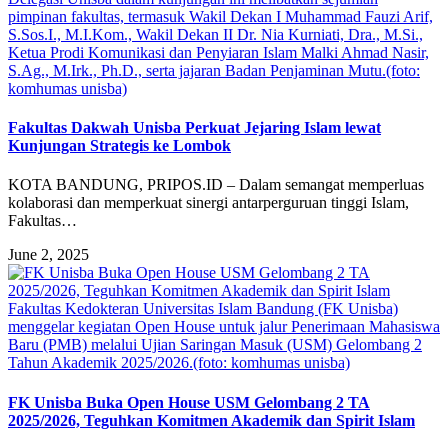
pimpinan fakultas, termasuk Wakil Dekan I Muhammad Fauzi Arif,
S.Sos.I., M.I.Kom., Wakil Dekan II Dr. Nia Kurniati, Dra., M.Si.,
Ketua Prodi Komunikasi dan Penyiaran Islam Malki Ahmad Nasir,
S.Ag., M.Irk., Ph.D., serta jajaran Badan Penjaminan Mutu.(foto:
komhumas unisba)
Fakultas Dakwah Unisba Perkuat Jejaring Islam lewat
Kunjungan Strategis ke Lombok
KOTA BANDUNG, PRIPOS.ID – Dalam semangat memperluas
kolaborasi dan memperkuat sinergi antarperguruan tinggi Islam,
Fakultas…
June 2, 2025
Fakultas Kedokteran Universitas Islam Bandung (FK Unisba)
menggelar kegiatan Open House untuk jalur Penerimaan Mahasiswa
Baru (PMB) melalui Ujian Saringan Masuk (USM) Gelombang 2
Tahun Akademik 2025/2026.(foto: komhumas unisba)
FK Unisba Buka Open House USM Gelombang 2 TA
2025/2026, Teguhkan Komitmen Akademik dan Spirit Islam