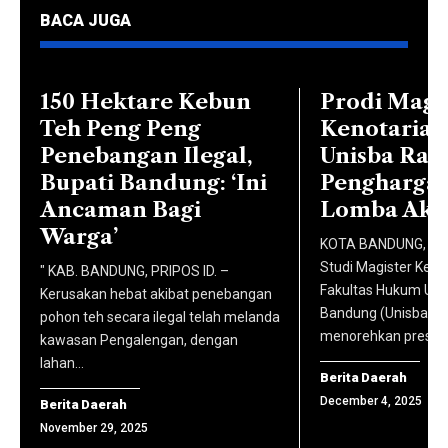
(PMB)
lokal.
Ketua
BACA JUGA
melalui
Lewat
Prodi
Ujian
program
Komunikasi
Saringan
ini,
150 Hektare Kebun
Prodi Magi
dan
Masuk
pembaca
Teh Peng Peng
Kenotariat
Penyiaran
(USM)
disuguhi
Penebangan Ilegal,
Unisba Rai
Islam
Gelombang
konten
Bupati Bandung: ‘Ini
Pengharga
Malki
2 Tahun
berita
Ancaman Bagi
Lomba Akta
Ahmad
Akademik
yang
Warga’
Nasir,
KOTA BANDUNG, PRI
2025/2026.
telah
S.Ag.,
Studi Magister Keno
" KAB. BANDUNG, PRIPOS ID. –
(foto:
dikurasi
Fakultas Hukum Univ
M.Irk.,
Kerusakan hebat akibat penebangan
komhumas
Bandung (Unisba) k
dan
pohon teh secara ilegal telah melanda
Ph.D.,
unisba)
menorehkan presta
kawasan Pengalengan, dengan
dilisensikan
serta
lahan…
secara
jajaran
Berita Daerah
resmi,
December 4, 2025
Berita Daerah
Badan
yang
November 29, 2025
Penjaminan