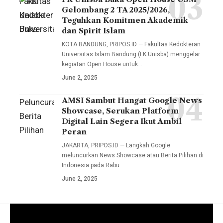
Fakultas
pimpinan
Gelombang 2 TA 2025/2026,
Kedokteran
Teguhkan Komitmen Akademik
fakultas,
Universitas
dan Spirit Islam
termasuk
Islam
KOTA BANDUNG, PRIPOS.ID — Fakultas Kedokteran
Wakil
Universitas Islam Bandung (FK Unisba) menggelar
Bandung
Dekan I
kegiatan Open House untuk…
(FK
Muhammad
June 2, 2025
Unisba)
Fauzi
menggelar
AMSI Sambut Hangat Google News
Peluncuran
Arif,
Showcase, Serukan Platform
kegiatan
Berita
S.Sos.I.,
Digital Lain Segera Ikut Ambil
Open
Pilihan
Peran
M.I.Kom.,
House
Google
JAKARTA, PRIPOS.ID — Langkah Google
Wakil
untuk
meluncurkan News Showcase atau Berita Pilihan di
melibatkan
Dekan II
Indonesia pada Rabu…
jalur
34
Dr. Nia
June 2, 2025
Penerimaan
penerbit
Kurniati,
Mahasiswa
nasional
Dra.,
Baru
dan
M.Si.,