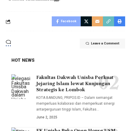
Facebook
Leave a Comment
HOT NEWS
Fakultas Dakwah Unisba Perkuat
Delegasi
Jejaring Islam lewat Kunjungan
Unisba
Strategis ke Lombok
dalam
KOTA BANDUNG, PRIPOS.ID – Dalam semangat
kunjungan
memperluas kolaborasi dan memperkuat sinergi
antarperguruan tinggi Islam, Fakultas…
ini
June 2, 2025
melibatkan
sejumlah
FK Unisba Buka Open House USM