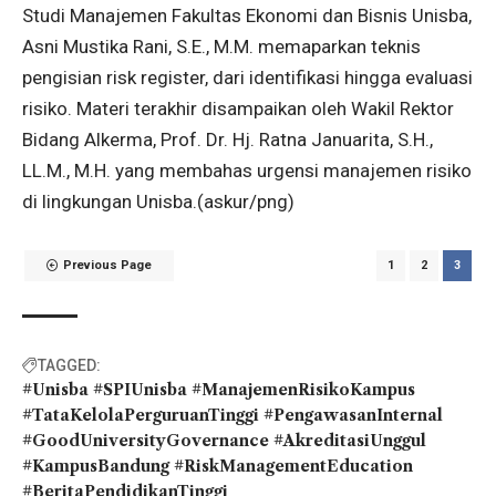
Studi Manajemen Fakultas Ekonomi dan Bisnis Unisba,
Asni Mustika Rani, S.E., M.M. memaparkan teknis
pengisian risk register, dari identifikasi hingga evaluasi
risiko. Materi terakhir disampaikan oleh Wakil Rektor
Bidang Alkerma, Prof. Dr. Hj. Ratna Januarita, S.H.,
LL.M., M.H. yang membahas urgensi manajemen risiko
di lingkungan Unisba.(askur/png)
Previous Page
1
2
3
TAGGED:
#Unisba #SPIUnisba #ManajemenRisikoKampus
#TataKelolaPerguruanTinggi #PengawasanInternal
#GoodUniversityGovernance #AkreditasiUnggul
#KampusBandung #RiskManagementEducation
#BeritaPendidikanTinggi