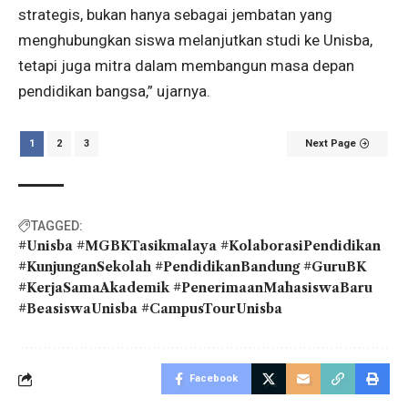
strategis, bukan hanya sebagai jembatan yang
menghubungkan siswa melanjutkan studi ke Unisba,
tetapi juga mitra dalam membangun masa depan
pendidikan bangsa,” ujarnya.
1
2
3
Next Page
TAGGED:
#Unisba #MGBKTasikmalaya #KolaborasiPendidikan
#KunjunganSekolah #PendidikanBandung #GuruBK
#KerjaSamaAkademik #PenerimaanMahasiswaBaru
#BeasiswaUnisba #CampusTourUnisba
Facebook