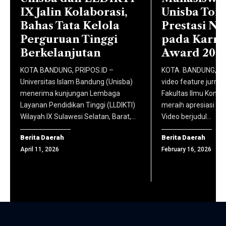
Masuk
pembaca
IX Jalin Kolaborasi,
Unisba Tor
Penyiaran
(USM)
disuguhi
Bahas Tata Kelola
Prestasi Na
Islam
Gelombang
konten
Perguruan Tinggi
pada Karni 
Malki
2 Tahun
berita
Berkelanjutan
Award 202
Ahmad
Akademik
yang
Nasir,
KOTA BANDUNG, PRIPOS.ID –
KOTA BANDUNG, PRI
2025/2026.
telah
S.Ag.,
Universitas Islam Bandung (Unisba)
video feature jurnal
(foto:
dikurasi
menerima kunjungan Lembaga
Fakultas Ilmu Komun
M.Irk.,
komhumas
Layanan Pendidikan Tinggi (LLDIKTI)
meraih apresiasi di t
dan
Ph.D.,
unisba)
Wilayah IX Sulawesi Selatan, Barat,…
Video berjudul…
dilisensikan
serta
secara
jajaran
Berita Daerah
Berita Daerah
resmi,
April 11, 2026
February 16, 2026
Badan
yang
Penjaminan
langsung
Mutu.
diarahkan
(foto:
ke situs
komhumas
masing-
unisba)