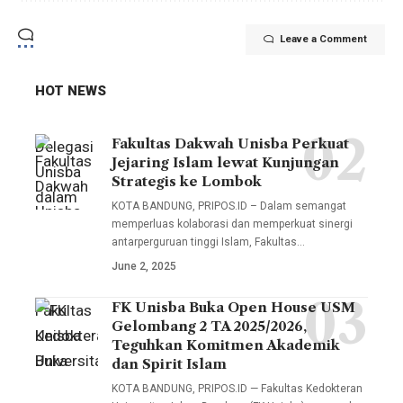
Leave a Comment
HOT NEWS
Fakultas Dakwah Unisba Perkuat
Delegasi
Jejaring Islam lewat Kunjungan
Unisba
Strategis ke Lombok
dalam
KOTA BANDUNG, PRIPOS.ID – Dalam semangat
kunjungan
memperluas kolaborasi dan memperkuat sinergi
antarperguruan tinggi Islam, Fakultas…
ini
June 2, 2025
melibatkan
sejumlah
FK Unisba Buka Open House USM
Fakultas
pimpinan
Gelombang 2 TA 2025/2026,
Kedokteran
Teguhkan Komitmen Akademik
fakultas,
Universitas
dan Spirit Islam
termasuk
Islam
KOTA BANDUNG, PRIPOS.ID — Fakultas Kedokteran
Wakil