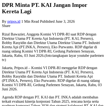
DPR Minta PT. KAI Jangan Impor
Kereta Lagi
By
pripos.id
1 Min Read
Published June 3, 2026
Share
Rizal Bawazier, Anggota Komisi VI DPR-RI saat RDP dengan
Direktur Utama PT Kereta Api Indonesia (PT. KAI, Persero),
Bobby Rasyidin dan Direktur Utama Direktur Utama PT. Industri
Kereta Api (PT.INKA, Persero), Eko Purwanto. RDP digelar di
ruang sidang Komisi VI DPR-RI, Gedung Parlemen Senayan,
Jakarta, Rabu, 03 Juni 2026.(foto:tangkapan layar youtube parlemen
tv)
Jakarta, Pripos.id – Komisi VI DPR-RI menggelar RDP dengan
Direktur Utama PT Kereta Api Indonesia (PT. KAI, Persero),
Bobby Rasyidin dan Direktur Utama PT. Industri Kereta Api
(PT.INKA, Persero), Eko Purwanto. RDP digelar di ruang sidang
Komisi VI DPR-RI, Gedung Parlemen Senayan, Jakarta, Rabu, 03
Juni 2026.
Agenda RDP dengan PT. KAI dan PT. INKA adalah membahas
terkait evaluasi kinerja korporasi Tahun 2025, rencana kerja serta
roadmap korporasi Tahun 2026 dan strategi kolaborasi PT. KAI dan