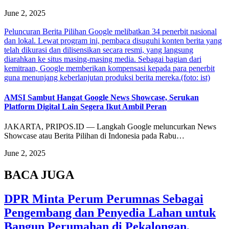
June 2, 2025
Peluncuran Berita Pilihan Google melibatkan 34 penerbit nasional
dan lokal. Lewat program ini, pembaca disuguhi konten berita yang
telah dikurasi dan dilisensikan secara resmi, yang langsung
diarahkan ke situs masing-masing media. Sebagai bagian dari
kemitraan, Google memberikan kompensasi kepada para penerbit
guna menunjang keberlanjutan produksi berita mereka.(foto: ist)
AMSI Sambut Hangat Google News Showcase, Serukan
Platform Digital Lain Segera Ikut Ambil Peran
JAKARTA, PRIPOS.ID — Langkah Google meluncurkan News
Showcase atau Berita Pilihan di Indonesia pada Rabu…
June 2, 2025
BACA JUGA
DPR Minta Perum Perumnas Sebagai
Pengembang dan Penyedia Lahan untuk
Bangun Perumahan di Pekalongan,