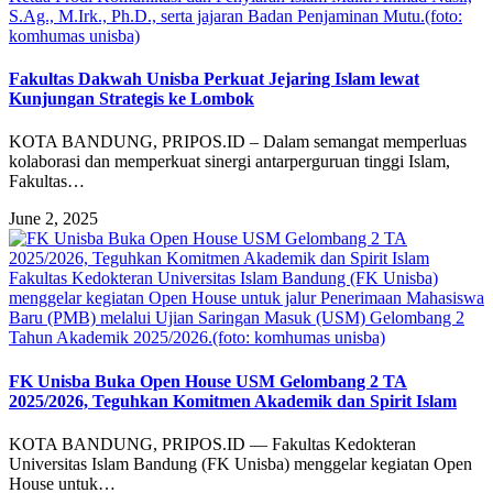
S.Ag., M.Irk., Ph.D., serta jajaran Badan Penjaminan Mutu.(foto:
komhumas unisba)
Fakultas Dakwah Unisba Perkuat Jejaring Islam lewat
Kunjungan Strategis ke Lombok
KOTA BANDUNG, PRIPOS.ID – Dalam semangat memperluas
kolaborasi dan memperkuat sinergi antarperguruan tinggi Islam,
Fakultas…
June 2, 2025
Fakultas Kedokteran Universitas Islam Bandung (FK Unisba)
menggelar kegiatan Open House untuk jalur Penerimaan Mahasiswa
Baru (PMB) melalui Ujian Saringan Masuk (USM) Gelombang 2
Tahun Akademik 2025/2026.(foto: komhumas unisba)
FK Unisba Buka Open House USM Gelombang 2 TA
2025/2026, Teguhkan Komitmen Akademik dan Spirit Islam
KOTA BANDUNG, PRIPOS.ID — Fakultas Kedokteran
Universitas Islam Bandung (FK Unisba) menggelar kegiatan Open
House untuk…