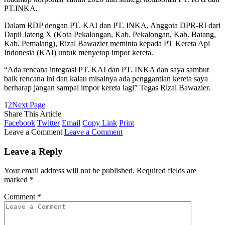
PT.INKA.
Dalam RDP dengan PT. KAI dan PT. INKA, Anggota DPR-RI dari
Dapil Jateng X (Kota Pekalongan, Kab. Pekalongan, Kab. Batang,
Kab. Pemalang), Rizal Bawazier meminta kepada PT Kereta Api
Indonesia (KAI) untuk menyetop impor kereta.
“Ada rencana integrasi PT. KAI dan PT. INKA dan saya sambut
baik rencana ini dan kalau misalnya ada penggantian kereta saya
berharap jangan sampai impor kereta lagi” Tegas Rizal Bawazier.
1
2
Next Page
Share This Article
Facebook
Twitter
Email
Copy Link
Print
Leave a Comment
Leave a Comment
Leave a Reply
Your email address will not be published.
Required fields are
marked
*
Comment
*