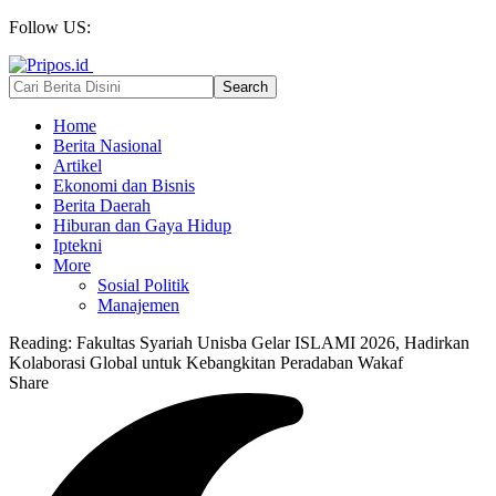
Follow US:
Home
Berita Nasional
Artikel
Ekonomi dan Bisnis
Berita Daerah
Hiburan dan Gaya Hidup
Iptekni
More
Sosial Politik
Manajemen
Reading:
Fakultas Syariah Unisba Gelar ISLAMI 2026, Hadirkan
Kolaborasi Global untuk Kebangkitan Peradaban Wakaf
Share