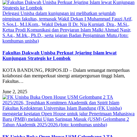
Delegasi Unisba dalam kunjungan ini melibatkan sejumlah
pimpinan fakultas, termasuk Wakil Dekan I Muhammad Fauzi Arif,
S.Sos.I., M.I.Kom., Wakil Dekan II Dr. Nia Kurniati, Dra., M.Si.,
Ketua Prodi Komunikasi dan Penyiaran Islam Malki Ahmad Nasir,
S.Ag., M.Irk., Ph.D., serta jajaran Badan Penjaminan Mutu.(foto:
komhumas unisba)
Fakultas Dakwah Unisba Perkuat Jejaring Islam lewat
Kunjungan Strategis ke Lombok
KOTA BANDUNG, PRIPOS.ID – Dalam semangat memperluas
kolaborasi dan memperkuat sinergi antarperguruan tinggi Islam,
Fakultas…
June 2, 2025
Fakultas Kedokteran Universitas Islam Bandung (FK Unisba)
menggelar kegiatan Open House untuk jalur Penerimaan Mahasiswa
Baru (PMB) melalui Ujian Saringan Masuk (USM) Gelombang 2
Tahun Akademik 2025/2026.(foto: komhumas unisba)
FK Unisba Buka Open House USM Gelombang 2 TA