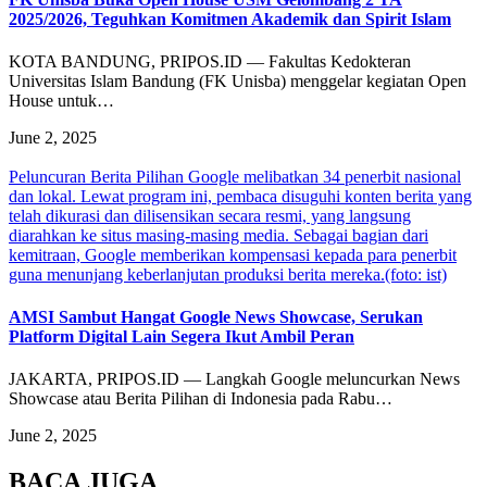
2025/2026, Teguhkan Komitmen Akademik dan Spirit Islam
KOTA BANDUNG, PRIPOS.ID — Fakultas Kedokteran
Universitas Islam Bandung (FK Unisba) menggelar kegiatan Open
House untuk…
June 2, 2025
Peluncuran Berita Pilihan Google melibatkan 34 penerbit nasional
dan lokal. Lewat program ini, pembaca disuguhi konten berita yang
telah dikurasi dan dilisensikan secara resmi, yang langsung
diarahkan ke situs masing-masing media. Sebagai bagian dari
kemitraan, Google memberikan kompensasi kepada para penerbit
guna menunjang keberlanjutan produksi berita mereka.(foto: ist)
AMSI Sambut Hangat Google News Showcase, Serukan
Platform Digital Lain Segera Ikut Ambil Peran
JAKARTA, PRIPOS.ID — Langkah Google meluncurkan News
Showcase atau Berita Pilihan di Indonesia pada Rabu…
June 2, 2025
BACA JUGA