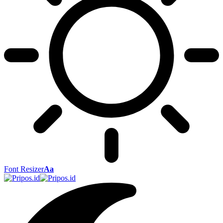
Font Resizer
Aa