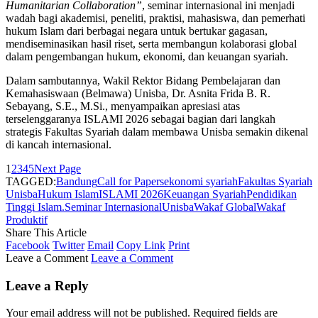
Humanitarian Collaboration”
, seminar internasional ini menjadi
wadah bagi akademisi, peneliti, praktisi, mahasiswa, dan pemerhati
hukum Islam dari berbagai negara untuk bertukar gagasan,
mendiseminasikan hasil riset, serta membangun kolaborasi global
dalam pengembangan hukum, ekonomi, dan keuangan syariah.
Dalam sambutannya, Wakil Rektor Bidang Pembelajaran dan
Kemahasiswaan (Belmawa) Unisba, Dr. Asnita Frida B. R.
Sebayang, S.E., M.Si., menyampaikan apresiasi atas
terselenggaranya ISLAMI 2026 sebagai bagian dari langkah
strategis Fakultas Syariah dalam membawa Unisba semakin dikenal
di kancah internasional.
1
2
3
4
5
Next Page
TAGGED:
Bandung
Call for Papers
ekonomi syariah
Fakultas Syariah
Unisba
Hukum Islam
ISLAMI 2026
Keuangan Syariah
Pendidikan
Tinggi Islam.
Seminar Internasional
Unisba
Wakaf Global
Wakaf
Produktif
Share This Article
Facebook
Twitter
Email
Copy Link
Print
Leave a Comment
Leave a Comment
Leave a Reply
Your email address will not be published.
Required fields are