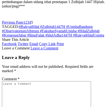
pertimbangan dalam sidang isbat penetapan 1 Zulhijah 1447 Hijriah.
(askur/png)***
Previous Page
1
2
3
4
5
TAGGED:
#RukyatHilal #Zulhijah1447H #UnisbaBandung
#ObservatoriumAlbiruni #FakultasSyariahUnisba #HilalZulhijah
#KemenagJabar #IlmuFalak #IdulAdha1447H #RukyatHilalUnisba
Share This Article
Facebook
Twitter
Email
Copy Link
Print
Leave a Comment
Leave a Comment
Leave a Reply
Your email address will not be published.
Required fields are
marked
*
Comment
*