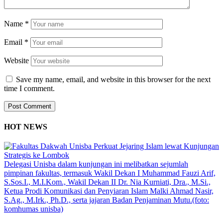
Name
*
Email
*
Website
Save my name, email, and website in this browser for the next
time I comment.
HOT NEWS
Delegasi Unisba dalam kunjungan ini melibatkan sejumlah
pimpinan fakultas, termasuk Wakil Dekan I Muhammad Fauzi Arif,
S.Sos.I., M.I.Kom., Wakil Dekan II Dr. Nia Kurniati, Dra., M.Si.,
Ketua Prodi Komunikasi dan Penyiaran Islam Malki Ahmad Nasir,
S.Ag., M.Irk., Ph.D., serta jajaran Badan Penjaminan Mutu.(foto:
komhumas unisba)