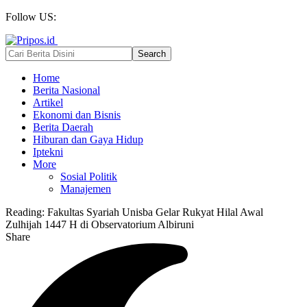
Follow US:
Home
Berita Nasional
Artikel
Ekonomi dan Bisnis
Berita Daerah
Hiburan dan Gaya Hidup
Iptekni
More
Sosial Politik
Manajemen
Reading:
Fakultas Syariah Unisba Gelar Rukyat Hilal Awal
Zulhijah 1447 H di Observatorium Albiruni
Share