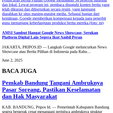
Peluncuran Berita Pilihan Google melibatkan 34 penerbit nasional
dan lokal. Lewat program ini, pembaca disuguhi konten berita yang
telah dikurasi dan dilisensikan secara resmi, yang langsung
diarahkan ke situs masing-masing media. Sebagai bagian dari
kemitraan, Google memberikan kompensasi kepada para penerbit
guna menunjang keberlanjutan produksi berita mereka.(foto: ist)
AMSI Sambut Hangat Google News Showcase, Serukan
Platform Digital Lain Segera Ikut Ambil Peran
JAKARTA, PRIPOS.ID — Langkah Google meluncurkan News
Showcase atau Berita Pilihan di Indonesia pada Rabu…
June 2, 2025
BACA JUGA
Pemkab Bandung Tangani Ambruknya
Pasar Soreang, Pastikan Keselamatan
dan Hak Masyarakat
KAB. BANDUNG, Pripos Id. — Pemerintah Kabupaten Bandung
segera bergerak cepat menangani peristiwa ambruknya struktur