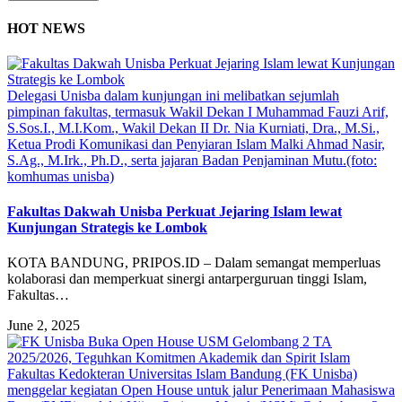
HOT NEWS
Delegasi Unisba dalam kunjungan ini melibatkan sejumlah
pimpinan fakultas, termasuk Wakil Dekan I Muhammad Fauzi Arif,
S.Sos.I., M.I.Kom., Wakil Dekan II Dr. Nia Kurniati, Dra., M.Si.,
Ketua Prodi Komunikasi dan Penyiaran Islam Malki Ahmad Nasir,
S.Ag., M.Irk., Ph.D., serta jajaran Badan Penjaminan Mutu.(foto:
komhumas unisba)
Fakultas Dakwah Unisba Perkuat Jejaring Islam lewat
Kunjungan Strategis ke Lombok
KOTA BANDUNG, PRIPOS.ID – Dalam semangat memperluas
kolaborasi dan memperkuat sinergi antarperguruan tinggi Islam,
Fakultas…
June 2, 2025
Fakultas Kedokteran Universitas Islam Bandung (FK Unisba)
menggelar kegiatan Open House untuk jalur Penerimaan Mahasiswa