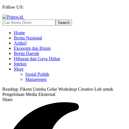
Follow US:
Home
Berita Nasional
Artikel
Ekonomi dan Bisnis
Berita Daerah
Hiburan dan Gaya Hidup
Iptekni
More
Sosial Politik
Manajemen
Reading:
Fikom Unisba Gelar Workshop Creative Lab untuk
Pengelolaan Media Eksternal
Share