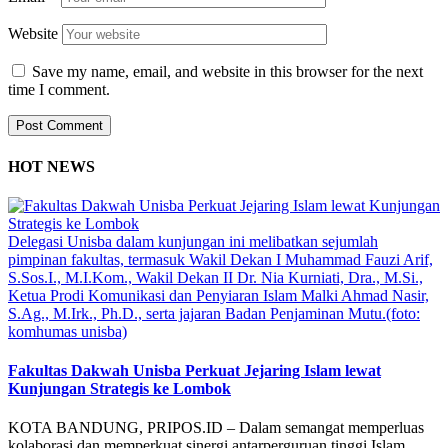
Website
Save my name, email, and website in this browser for the next
time I comment.
HOT NEWS
Delegasi Unisba dalam kunjungan ini melibatkan sejumlah
pimpinan fakultas, termasuk Wakil Dekan I Muhammad Fauzi Arif,
S.Sos.I., M.I.Kom., Wakil Dekan II Dr. Nia Kurniati, Dra., M.Si.,
Ketua Prodi Komunikasi dan Penyiaran Islam Malki Ahmad Nasir,
S.Ag., M.Irk., Ph.D., serta jajaran Badan Penjaminan Mutu.(foto:
komhumas unisba)
Fakultas Dakwah Unisba Perkuat Jejaring Islam lewat
Kunjungan Strategis ke Lombok
KOTA BANDUNG, PRIPOS.ID – Dalam semangat memperluas
kolaborasi dan memperkuat sinergi antarperguruan tinggi Islam,