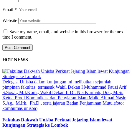
Email
*
Website
Save my name, email, and website in this browser for the next
time I comment.
HOT NEWS
Delegasi Unisba dalam kunjungan ini melibatkan sejumlah
pimpinan fakultas, termasuk Wakil Dekan I Muhammad Fauzi Arif,
S.Sos.I., M.I.Kom., Wakil Dekan II Dr. Nia Kurniati, Dra., M.Si.,
Ketua Prodi Komunikasi dan Penyiaran Islam Malki Ahmad Nasir,
S.Ag., M.Irk., Ph.D., serta jajaran Badan Penjaminan Mutu.(foto:
komhumas unisba)
Fakultas Dakwah Unisba Perkuat Jejaring Islam lewat
Kunjungan Strategis ke Lombok