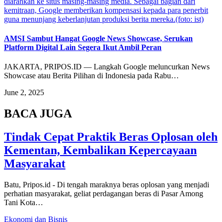
diarahkan ke situs masing-masing media. Sebagai bagian dari
kemitraan, Google memberikan kompensasi kepada para penerbit
guna menunjang keberlanjutan produksi berita mereka.(foto: ist)
AMSI Sambut Hangat Google News Showcase, Serukan
Platform Digital Lain Segera Ikut Ambil Peran
JAKARTA, PRIPOS.ID — Langkah Google meluncurkan News
Showcase atau Berita Pilihan di Indonesia pada Rabu…
June 2, 2025
BACA JUGA
Tindak Cepat Praktik Beras Oplosan oleh
Kementan, Kembalikan Kepercayaan
Masyarakat
Batu, Pripos.id - Di tengah maraknya beras oplosan yang menjadi
perhatian masyarakat, geliat perdagangan beras di Pasar Among
Tani Kota…
Ekonomi dan Bisnis