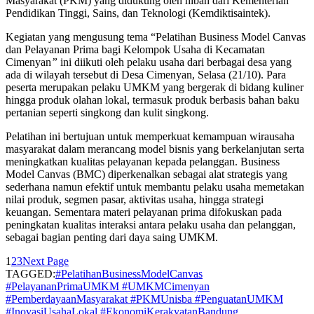
Masyarakat (PKM) yang didukung oleh hibah dari Kementerian
Pendidikan Tinggi, Sains, dan Teknologi (Kemdiktisaintek).
Kegiatan yang mengusung tema “Pelatihan Business Model Canvas
dan Pelayanan Prima bagi Kelompok Usaha di Kecamatan
Cimenyan
”
ini diikuti oleh pelaku usaha dari berbagai desa yang
ada di wilayah tersebut di Desa Cimenyan, Selasa (21/10). Para
peserta merupakan pelaku UMKM yang bergerak di bidang kuliner
hingga produk olahan lokal, termasuk produk berbasis bahan baku
pertanian seperti singkong dan kulit singkong.
Pelatihan ini bertujuan untuk memperkuat kemampuan wirausaha
masyarakat dalam merancang model bisnis yang berkelanjutan serta
meningkatkan kualitas pelayanan kepada pelanggan. Business
Model Canvas (BMC) diperkenalkan sebagai alat strategis yang
sederhana namun efektif untuk membantu pelaku usaha memetakan
nilai produk, segmen pasar, aktivitas usaha, hingga strategi
keuangan. Sementara materi pelayanan prima difokuskan pada
peningkatan kualitas interaksi antara pelaku usaha dan pelanggan,
sebagai bagian penting dari daya saing UMKM.
1
2
3
Next Page
TAGGED:
#PelatihanBusinessModelCanvas
#PelayananPrimaUMKM #UMKMCimenyan
#PemberdayaanMasyarakat #PKMUnisba #PenguatanUMKM
#InovasiUsahaLokal #EkonomiKerakyatanBandung