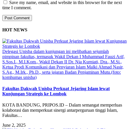
Save my name, email, and website in this browser for the next
time I comment.
HOT NEWS
Delegasi Unisba dalam kunjungan ini melibatkan sejumlah
pimpinan fakultas, termasuk Wakil Dekan I Muhammad Fauzi Arif,
S.Sos.I., M.I.Kom., Wakil Dekan II Dr. Nia Kurniati, Dra., M.Si.,
Ketua Prodi Komunikasi dan Penyiaran Islam Malki Ahmad Nasir,
S.Ag., M.Irk., Ph.D., serta jajaran Badan Penjaminan Mutu.(foto:
komhumas unisba)
Fakultas Dakwah Unisba Perkuat Jejaring Islam lewat
Kunjungan Strategis ke Lombok
KOTA BANDUNG, PRIPOS.ID – Dalam semangat memperluas
kolaborasi dan memperkuat sinergi antarperguruan tinggi Islam,
Fakultas…
June 2, 2025