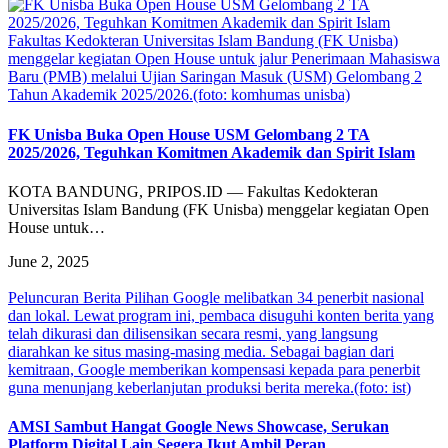
Fakultas Kedokteran Universitas Islam Bandung (FK Unisba)
menggelar kegiatan Open House untuk jalur Penerimaan Mahasiswa
Baru (PMB) melalui Ujian Saringan Masuk (USM) Gelombang 2
Tahun Akademik 2025/2026.(foto: komhumas unisba)
FK Unisba Buka Open House USM Gelombang 2 TA
2025/2026, Teguhkan Komitmen Akademik dan Spirit Islam
KOTA BANDUNG, PRIPOS.ID — Fakultas Kedokteran
Universitas Islam Bandung (FK Unisba) menggelar kegiatan Open
House untuk…
June 2, 2025
Peluncuran Berita Pilihan Google melibatkan 34 penerbit nasional
dan lokal. Lewat program ini, pembaca disuguhi konten berita yang
telah dikurasi dan dilisensikan secara resmi, yang langsung
diarahkan ke situs masing-masing media. Sebagai bagian dari
kemitraan, Google memberikan kompensasi kepada para penerbit
guna menunjang keberlanjutan produksi berita mereka.(foto: ist)
AMSI Sambut Hangat Google News Showcase, Serukan
Platform Digital Lain Segera Ikut Ambil Peran