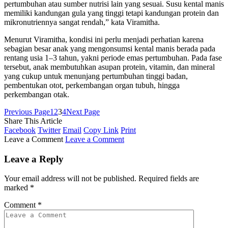
pertumbuhan atau sumber nutrisi lain yang sesuai. Susu kental manis
memiliki kandungan gula yang tinggi tetapi kandungan protein dan
mikronutriennya sangat rendah,” kata Viramitha.
Menurut Viramitha, kondisi ini perlu menjadi perhatian karena
sebagian besar anak yang mengonsumsi kental manis berada pada
rentang usia 1–3 tahun, yakni periode emas pertumbuhan. Pada fase
tersebut, anak membutuhkan asupan protein, vitamin, dan mineral
yang cukup untuk menunjang pertumbuhan tinggi badan,
pembentukan otot, perkembangan organ tubuh, hingga
perkembangan otak.
Previous Page
1
2
3
4
Next Page
Share This Article
Facebook
Twitter
Email
Copy Link
Print
Leave a Comment
Leave a Comment
Leave a Reply
Your email address will not be published.
Required fields are
marked
*
Comment
*