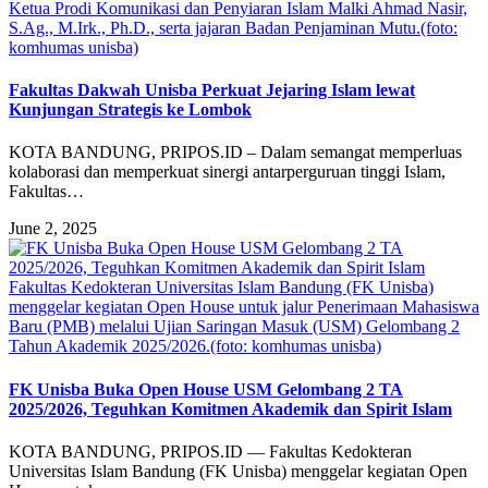
Ketua Prodi Komunikasi dan Penyiaran Islam Malki Ahmad Nasir,
S.Ag., M.Irk., Ph.D., serta jajaran Badan Penjaminan Mutu.(foto:
komhumas unisba)
Fakultas Dakwah Unisba Perkuat Jejaring Islam lewat
Kunjungan Strategis ke Lombok
KOTA BANDUNG, PRIPOS.ID – Dalam semangat memperluas
kolaborasi dan memperkuat sinergi antarperguruan tinggi Islam,
Fakultas…
June 2, 2025
Fakultas Kedokteran Universitas Islam Bandung (FK Unisba)
menggelar kegiatan Open House untuk jalur Penerimaan Mahasiswa
Baru (PMB) melalui Ujian Saringan Masuk (USM) Gelombang 2
Tahun Akademik 2025/2026.(foto: komhumas unisba)
FK Unisba Buka Open House USM Gelombang 2 TA
2025/2026, Teguhkan Komitmen Akademik dan Spirit Islam
KOTA BANDUNG, PRIPOS.ID — Fakultas Kedokteran
Universitas Islam Bandung (FK Unisba) menggelar kegiatan Open