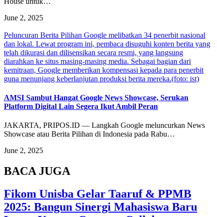
House untuk…
June 2, 2025
Peluncuran Berita Pilihan Google melibatkan 34 penerbit nasional
dan lokal. Lewat program ini, pembaca disuguhi konten berita yang
telah dikurasi dan dilisensikan secara resmi, yang langsung
diarahkan ke situs masing-masing media. Sebagai bagian dari
kemitraan, Google memberikan kompensasi kepada para penerbit
guna menunjang keberlanjutan produksi berita mereka.(foto: ist)
AMSI Sambut Hangat Google News Showcase, Serukan
Platform Digital Lain Segera Ikut Ambil Peran
JAKARTA, PRIPOS.ID — Langkah Google meluncurkan News
Showcase atau Berita Pilihan di Indonesia pada Rabu…
June 2, 2025
BACA JUGA
Fikom Unisba Gelar Taaruf & PPMB
2025: Bangun Sinergi Mahasiswa Baru