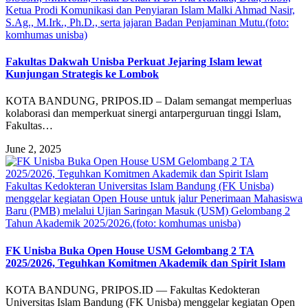
Ketua Prodi Komunikasi dan Penyiaran Islam Malki Ahmad Nasir,
S.Ag., M.Irk., Ph.D., serta jajaran Badan Penjaminan Mutu.(foto:
komhumas unisba)
Fakultas Dakwah Unisba Perkuat Jejaring Islam lewat
Kunjungan Strategis ke Lombok
KOTA BANDUNG, PRIPOS.ID – Dalam semangat memperluas
kolaborasi dan memperkuat sinergi antarperguruan tinggi Islam,
Fakultas…
June 2, 2025
Fakultas Kedokteran Universitas Islam Bandung (FK Unisba)
menggelar kegiatan Open House untuk jalur Penerimaan Mahasiswa
Baru (PMB) melalui Ujian Saringan Masuk (USM) Gelombang 2
Tahun Akademik 2025/2026.(foto: komhumas unisba)
FK Unisba Buka Open House USM Gelombang 2 TA
2025/2026, Teguhkan Komitmen Akademik dan Spirit Islam
KOTA BANDUNG, PRIPOS.ID — Fakultas Kedokteran
Universitas Islam Bandung (FK Unisba) menggelar kegiatan Open