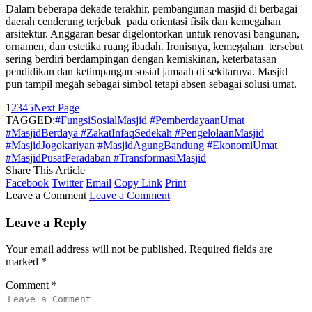
Dalam beberapa dekade terakhir, pembangunan masjid di berbagai
daerah cenderung terjebak pada orientasi fisik dan kemegahan
arsitektur. Anggaran besar digelontorkan untuk renovasi bangunan,
ornamen, dan estetika ruang ibadah. Ironisnya, kemegahan tersebut
sering berdiri berdampingan dengan kemiskinan, keterbatasan
pendidikan dan ketimpangan sosial jamaah di sekitarnya. Masjid
pun tampil megah sebagai simbol tetapi absen sebagai solusi umat.
1
2
3
4
5
Next Page
TAGGED:
#FungsiSosialMasjid #PemberdayaanUmat
#MasjidBerdaya #ZakatInfaqSedekah #PengelolaanMasjid
#MasjidJogokariyan #MasjidAgungBandung #EkonomiUmat
#MasjidPusatPeradaban #TransformasiMasjid
Share This Article
Facebook
Twitter
Email
Copy Link
Print
Leave a Comment
Leave a Comment
Leave a Reply
Your email address will not be published.
Required fields are
marked
*
Comment
*