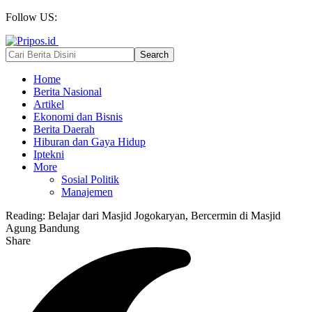
Follow US:
Home
Berita Nasional
Artikel
Ekonomi dan Bisnis
Berita Daerah
Hiburan dan Gaya Hidup
Iptekni
More
Sosial Politik
Manajemen
Reading:
Belajar dari Masjid Jogokaryan, Bercermin di Masjid
Agung Bandung
Share