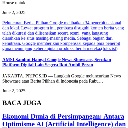
House untuk…
June 2, 2025
Peluncuran Berita Pilihan Google melibatkan 34 penerbit nasional
dan lokal. Lewat program ini, pembaca disuguhi konten berita yang
telah dikurasi dan dilisensikan secara resmi, yang langsung
diarahkan ke situs masing-masing media. Sebagai bagian dari
kemitraan, Google memberikan kompensasi kepada para penerbit
guna menunjang keberlanjutan produksi berita mereka.(foto: ist)
AMSI Sambut Hangat Google News Showcase, Serukan
Platform Digital Lain Segera Ikut Ambil Peran
JAKARTA, PRIPOS.ID — Langkah Google meluncurkan News
Showcase atau Berita Pilihan di Indonesia pada Rabu…
June 2, 2025
BACA JUGA
Ekonomi Dunia di Persimpangan: Antara
Optimisme AI (Artificial Intelligence) dan