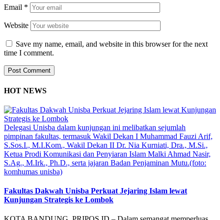
Email
*
Website
Save my name, email, and website in this browser for the next
time I comment.
HOT NEWS
Delegasi Unisba dalam kunjungan ini melibatkan sejumlah
pimpinan fakultas, termasuk Wakil Dekan I Muhammad Fauzi Arif,
S.Sos.I., M.I.Kom., Wakil Dekan II Dr. Nia Kurniati, Dra., M.Si.,
Ketua Prodi Komunikasi dan Penyiaran Islam Malki Ahmad Nasir,
S.Ag., M.Irk., Ph.D., serta jajaran Badan Penjaminan Mutu.(foto:
komhumas unisba)
Fakultas Dakwah Unisba Perkuat Jejaring Islam lewat
Kunjungan Strategis ke Lombok
KOTA BANDUNG, PRIPOS.ID – Dalam semangat memperluas