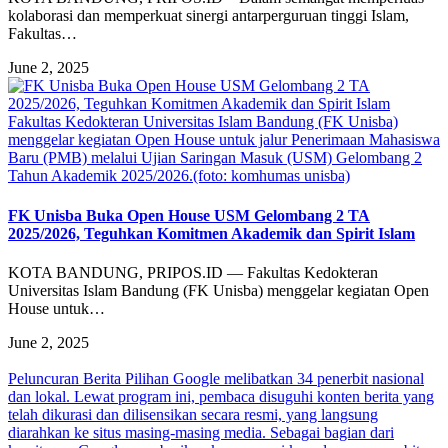
kolaborasi dan memperkuat sinergi antarperguruan tinggi Islam,
Fakultas…
June 2, 2025
Fakultas Kedokteran Universitas Islam Bandung (FK Unisba)
menggelar kegiatan Open House untuk jalur Penerimaan Mahasiswa
Baru (PMB) melalui Ujian Saringan Masuk (USM) Gelombang 2
Tahun Akademik 2025/2026.(foto: komhumas unisba)
FK Unisba Buka Open House USM Gelombang 2 TA
2025/2026, Teguhkan Komitmen Akademik dan Spirit Islam
KOTA BANDUNG, PRIPOS.ID — Fakultas Kedokteran
Universitas Islam Bandung (FK Unisba) menggelar kegiatan Open
House untuk…
June 2, 2025
Peluncuran Berita Pilihan Google melibatkan 34 penerbit nasional
dan lokal. Lewat program ini, pembaca disuguhi konten berita yang
telah dikurasi dan dilisensikan secara resmi, yang langsung
diarahkan ke situs masing-masing media. Sebagai bagian dari