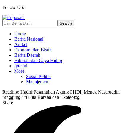
Follow US:
Home
Berita Nasional
Artikel
Ekonomi dan Bisnis
Berita Daerah
Hiburan dan Gaya Hidup
Iptekni
More
Sosial Politik
Manajemen
Reading:
Hadiri Pesamuhan Agung PHDI, Menag Nasaruddin
Singgung Tri Hita Karana dan Ekoteologi
Share