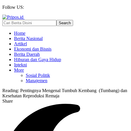
Follow US:
Home
Berita Nasional
Artikel
Ekonomi dan Bisnis
Berita Daerah
Hiburan dan Gaya Hidup
Iptekni
More
Sosial Politik
Manajemen
Reading:
Pentingnya Mengenal Tumbuh Kembang (Tumbang) dan
Kesehatan Reproduksi Remaja
Share