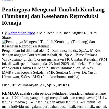
Pentingnya Mengenal Tumbuh Kembang
(Tumbang) dan Kesehatan Reproduksi
Remaja
By
Kontributor Prpos
7 Min Read
Published August 18, 2025
Share
Pengabdian ini diketuai oleh Dr. Zulmansyah, dr., Sp.A., M.Kes
dengan anggota Buti Azfiani Azhali, dr., Sp.A., Bimo Prakasa
Wirokusumo, dr dan 5 orang mahasiswa FK Unisba. Kegiatan PKM
ini, diawali pembukaan pada 23 Juni 2025 oleh dekan Fakultas
kedokteran Unisba Dr. Santun Bhekti Rahimah, dr., M.Kes.,
MMRS dan Kepala Sekolah SMK Sentosa Cilawu Dr. Yusuf
Hermawan, S.Sos., M.Si.(foto: komhumas unisba)
Oleh:
Dr. Zulmansyah, dr., Sp.A., M.Kes
REMAJA
adalah suatu periode kehidupan berada di antara rentang
usia 11-21 tahun, yang terbagi menjadi tahapan remaja awal ( 11-14
tahun) , madya ( 15-17 tahun), dan akhir/ lanjut (18-21 tahun), di
mana individu mengalami perubahan besar, baik secara fisik, mental,