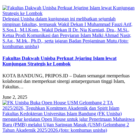
Delegasi Unisba dalam kunjungan ini melibatkan sejumlah
pimpinan fakultas, termasuk Wakil Dekan I Muhammad Fauzi Arif,
S.Sos.I., M.I.Kom., Wakil Dekan II Dr. Nia Kurniati, Dra., M.Si.,
Ketua Prodi Komunikasi dan Penyiaran Islam Malki Ahmad Nasir,
S.Ag., M.Irk., Ph.D., serta jajaran Badan Penjaminan Mutu.(foto:
komhumas unisba)
Fakultas Dakwah Unisba Perkuat Jejaring Islam lewat
Kunjungan Strategis ke Lombok
KOTA BANDUNG, PRIPOS.ID – Dalam semangat memperluas
kolaborasi dan memperkuat sinergi antarperguruan tinggi Islam,
Fakultas…
June 2, 2025
Fakultas Kedokteran Universitas Islam Bandung (FK Unisba)
menggelar kegiatan Open House untuk jalur Penerimaan Mahasiswa
Baru (PMB) melalui Ujian Saringan Masuk (USM) Gelombang 2
Tahun Akademik 2025/2026.(foto: komhumas unisba)