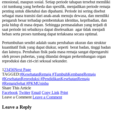
emosional, maupun sosial. Setiap periode tahapan tersebut memiliki
ciri tumbang yang berbeda dan spesifik, menjadikan periode remaja
penting untuk diketahui dan dipahami. Periode ini sering disebut
sebagai masa transisi dari anak-anak menuju dewasa, dan memiliki
pengaruh besar terhadap pembentukan identitas, kepribadian, dan
pola hidup di masa depan. Sehingga permasalahan yang terjadi di
saat periode ini sebaiknya dapat diselesaikan agar tidak menjadi
beban serta proses tumbang dapat terlaksana secara optimal.
Pertumbuhan sendiri adalah suatu perubahan ukuran dan struktur
kuantitatif fisik yang dapat diukur, seperti berat badan, tinggi badan
dan lainnya. Perubahan fisik pada masa remaja sangat dipengaruhi
oleh proses pubertas, yang ditandai dengan perkembangan organ
reproduksi dan ciri-ciri seksual sekunder.
1
2
3
4
5
6
Next Page
TAGGED:
#KesehatanRemaja #TumbuhKembangRemaja
#KesehatanReproduksi #PendidikanKesehatanRemaja
#RemajaSehat #PKMUnisba
Share This Article
Facebook
Twitter
Email
Copy Link
Print
Leave a Comment
Leave a Comment
Leave a Reply